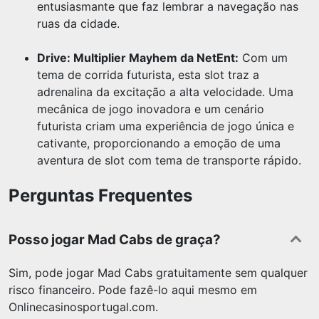
entusiasmante que faz lembrar a navegação nas
ruas da cidade.
Drive: Multiplier Mayhem da NetEnt:
Com um
tema de corrida futurista, esta slot traz a
adrenalina da excitação a alta velocidade. Uma
mecânica de jogo inovadora e um cenário
futurista criam uma experiência de jogo única e
cativante, proporcionando a emoção de uma
aventura de slot com tema de transporte rápido.
Perguntas Frequentes
Posso jogar Mad Cabs de graça?
Sim, pode jogar Mad Cabs gratuitamente sem qualquer
risco financeiro. Pode fazê-lo aqui mesmo em
Onlinecasinosportugal.com.