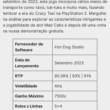
setembro de 2023, este jogo incorpora vários meios de
transporte como táxis, tuk-tuks e muito mais, fazendo
lembrar a era do Crazy Taxi na PlayStation 2. Mergulhe
na análise para explorar as características intrigantes e
a jogabilidade da slot Mad Cabs e depois dê uma volta
na nossa demonstração gratuita.
Fornecedor de
Iron Dog Studio
Software
Data de
Setembro 2023
Lançamento
RTP
95.06% | 93% | 91%
Volatilidade
Alta
Ganho Máximo
7500x
Rolos x Linhas
5×4