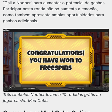
“Call a Noober” para aumentar o potencial de ganhos.
Participar nesta ronda não só aumenta a emoção,
como também apresenta amplas oportunidades para
ganhos adicionais.
Três símbolos Noober levam a 10 rodadas grátis ao
jogar na slot Mad Cabs.