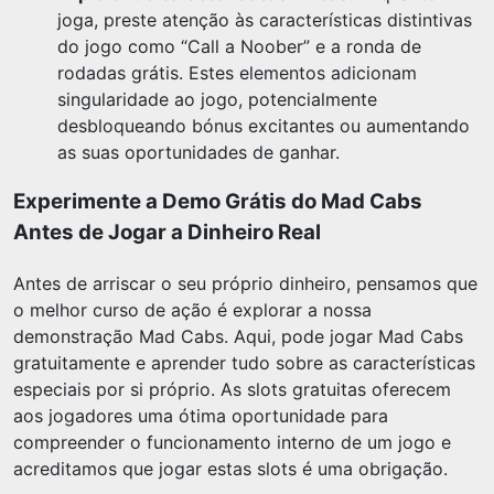
joga, preste atenção às características distintivas
do jogo como “Call a Noober” e a ronda de
rodadas grátis. Estes elementos adicionam
singularidade ao jogo, potencialmente
desbloqueando bónus excitantes ou aumentando
as suas oportunidades de ganhar.
Experimente a Demo Grátis do Mad Cabs
Antes de Jogar a Dinheiro Real
Antes de arriscar o seu próprio dinheiro, pensamos que
o melhor curso de ação é explorar a nossa
demonstração Mad Cabs. Aqui, pode jogar Mad Cabs
gratuitamente e aprender tudo sobre as características
especiais por si próprio. As slots gratuitas oferecem
aos jogadores uma ótima oportunidade para
compreender o funcionamento interno de um jogo e
acreditamos que jogar estas slots é uma obrigação.