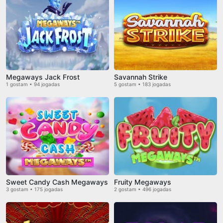
Megaways Jack Frost
Savannah Strike
1 gostam • 94 jogadas
5 gostam • 183 jogadas
Sweet Candy Cash Megaways
Fruity Megaways
3 gostam • 175 jogadas
2 gostam • 496 jogadas