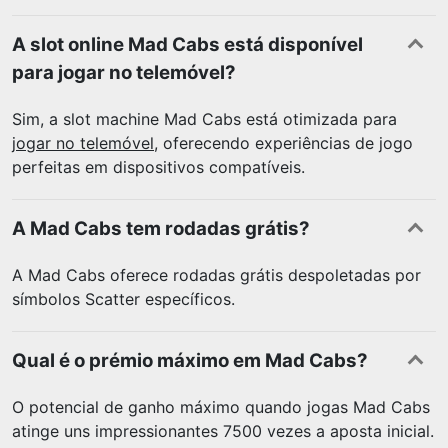
A slot online Mad Cabs está disponível
para jogar no telemóvel?
Sim, a slot machine Mad Cabs está otimizada para
jogar no telemóvel
, oferecendo experiências de jogo
perfeitas em dispositivos compatíveis.
A Mad Cabs tem rodadas grátis?
A Mad Cabs oferece rodadas grátis despoletadas por
símbolos Scatter específicos.
Qual é o prémio máximo em Mad Cabs?
O potencial de ganho máximo quando jogas Mad Cabs
atinge uns impressionantes 7500 vezes a aposta inicial.