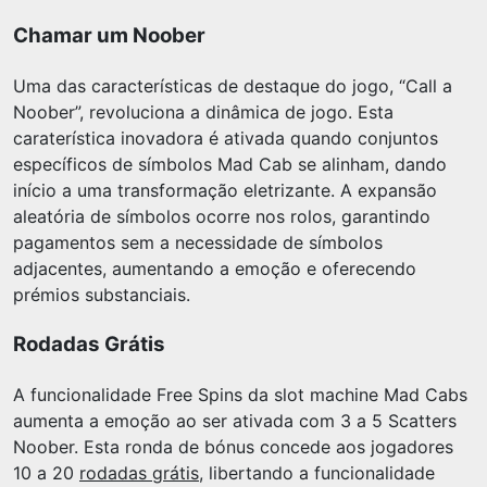
Chamar um Noober
Uma das características de destaque do jogo, “Call a
Noober”, revoluciona a dinâmica de jogo. Esta
caraterística inovadora é ativada quando conjuntos
específicos de símbolos Mad Cab se alinham, dando
início a uma transformação eletrizante. A expansão
aleatória de símbolos ocorre nos rolos, garantindo
pagamentos sem a necessidade de símbolos
adjacentes, aumentando a emoção e oferecendo
prémios substanciais.
Rodadas Grátis
A funcionalidade Free Spins da slot machine Mad Cabs
aumenta a emoção ao ser ativada com 3 a 5 Scatters
Noober. Esta ronda de bónus concede aos jogadores
10 a 20
rodadas grátis
, libertando a funcionalidade