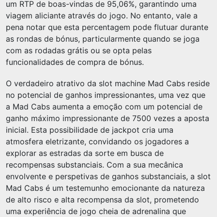
um RTP de boas-vindas de 95,06%, garantindo uma
viagem aliciante através do jogo. No entanto, vale a
pena notar que esta percentagem pode flutuar durante
as rondas de bónus, particularmente quando se joga
com as rodadas grátis ou se opta pelas
funcionalidades de compra de bónus.
O verdadeiro atrativo da slot machine Mad Cabs reside
no potencial de ganhos impressionantes, uma vez que
a Mad Cabs aumenta a emoção com um potencial de
ganho máximo impressionante de 7500 vezes a aposta
inicial. Esta possibilidade de jackpot cria uma
atmosfera eletrizante, convidando os jogadores a
explorar as estradas da sorte em busca de
recompensas substanciais. Com a sua mecânica
envolvente e perspetivas de ganhos substanciais, a slot
Mad Cabs é um testemunho emocionante da natureza
de alto risco e alta recompensa da slot, prometendo
uma experiência de jogo cheia de adrenalina que