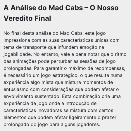
A Análise do Mad Cabs – O Nosso
Veredito Final
No final desta análise do Mad Cabs, este jogo
impressiona com as suas características únicas com
tema de transporte que infundem emoção na
jogabilidade. No entanto, vale a pena notar que o ritmo
das animações pode perturbar as sessões de jogo
prolongadas. Para garantir o máximo de recompensas,
é necessário um jogo estratégico, o que resulta numa
experiência algo mista que mistura momentos de
entusiasmo com considerações que podem afetar o
envolvimento sustentado. Esta combinação cria uma
experiência de jogo onde a introdução de
características inovadoras se mistura com certos
elementos que podem afetar ligeiramente o prazer
prolongado do jogo para alguns jogadores.