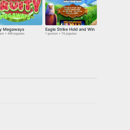
ty Megaways
Eagle Strike Hold and Win
am • 496 jogadas
1 gostam • 76 jogadas