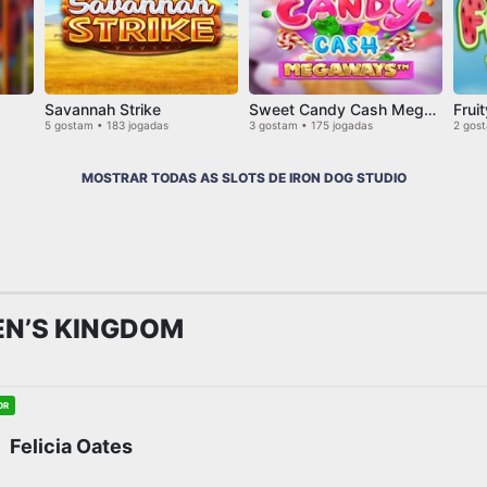
Savannah Strike
Sweet Candy Cash Megaways
Frui
5 gostam • 183 jogadas
3 gostam • 175 jogadas
2 gost
MOSTRAR TODAS AS SLOTS DE IRON DOG STUDIO
EN’S KINGDOM
Felicia Oates