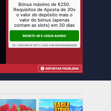
Bónus máximo de €250.
Requisitos de Aposta de 30x
o valor do depósito mais o
valor do bónus (apenas
contam as slots) em 30 dias
REGISTE-SE E JOGUE AGORA!
18+ | APLICAM-SE T&C'S | JOGA COM RESPONSABILIDADE
REPORTAR PROBLEMA