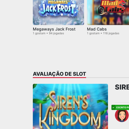
Megaways Jack Frost
Mad Cabs
1 gostam • 94 jogadas
1 gostam • 116 jogadas
AVALIAÇÃO DE SLOT
SIR