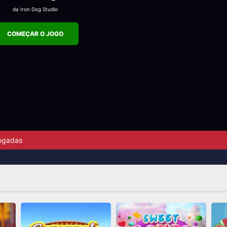
da
Iron Dog Studio
COMEÇAR O JOGO
ogadas