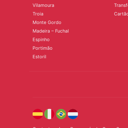
Vilamoura
Transf
Troia
Cartão
Monte Gordo
Madeira – Fuchal
Espinho
Portimão
Estoril