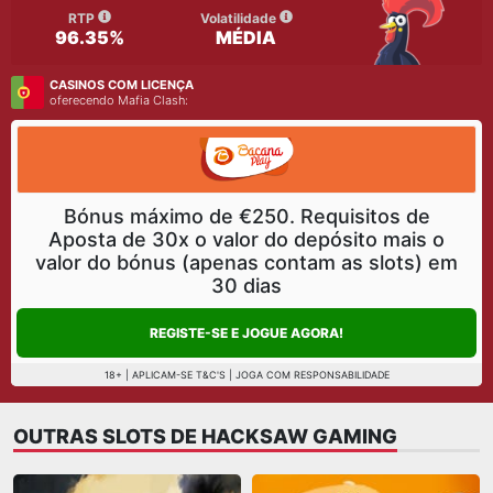
RTP
Volatilidade
96.35%
MÉDIA
CASINOS COM LICENÇA
oferecendo Mafia Clash:
Bónus máximo de €250. Requisitos de
Aposta de 30x o valor do depósito mais o
valor do bónus (apenas contam as slots) em
30 dias
REGISTE-SE E JOGUE AGORA!
18+ | APLICAM-SE T&C'S | JOGA COM RESPONSABILIDADE
OUTRAS SLOTS DE HACKSAW GAMING