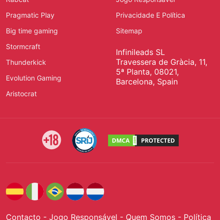
Pragmatic Play
Privacidade E Política
Big time gaming
Sitemap
Stormcraft
Infinileads SL
Travessera de Gràcia, 11,
Thunderkick
5ª Planta, 08021,
Evolution Gaming
Barcelona, Spain
Aristocrat
Contacto
-
Jogo Responsável
-
Quem Somos
-
Política