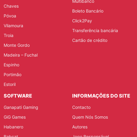
Multibanco
Chaves
Boleto Bancário
Póvoa
Click2Pay
Vilamoura
Transferência bancária
Troia
Cartão de crédito
Monte Gordo
Madeira – Fuchal
Espinho
Portimão
Estoril
SOFTWARE
INFORMAÇÕES DO SITE
Ganapati Gaming
Contacto
GiG Games
Quem Nós Somos
Habanero
Autores
Rabcat
Jogo Responsável