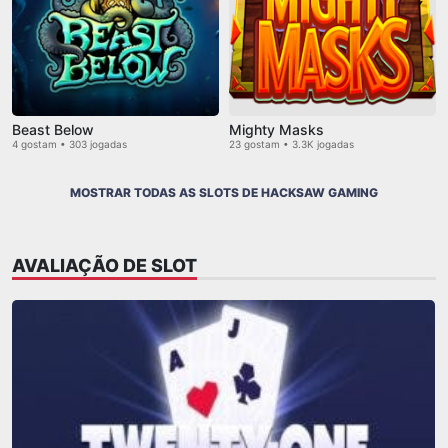
Beast Below
Mighty Masks
4 gostam • 303 jogadas
23 gostam • 3.3K jogadas
MOSTRAR TODAS AS SLOTS DE HACKSAW GAMING
AVALIAÇÃO DE SLOT