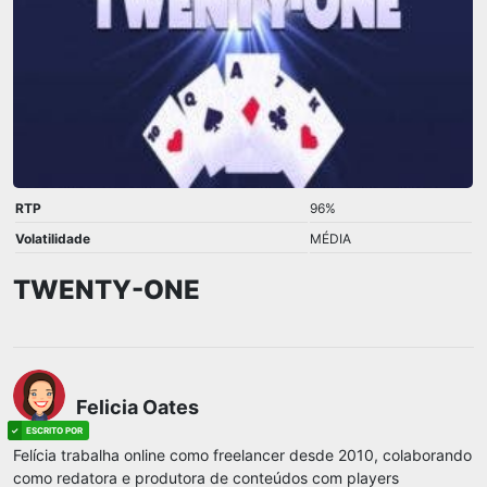
RTP
96%
Volatilidade
MÉDIA
TWENTY-ONE
Felicia Oates
Felícia trabalha online como freelancer desde 2010, colaborando
como redatora e produtora de conteúdos com players