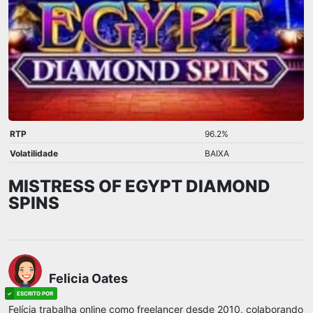
RTP
96.2%
Volatilidade
BAIXA
MISTRESS OF EGYPT DIAMOND
SPINS
Felicia Oates
Felícia trabalha online como freelancer desde 2010, colaborando