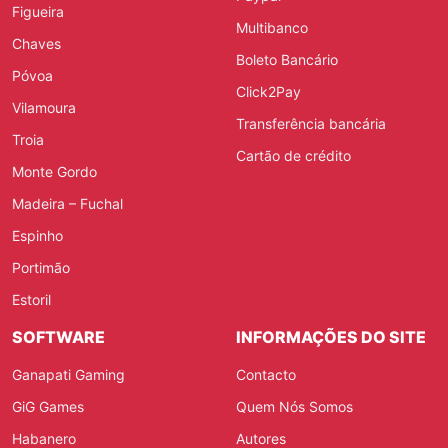
Figueira
Multibanco
Chaves
Boleto Bancário
Póvoa
Click2Pay
Vilamoura
Transferência bancária
Troia
Cartão de crédito
Monte Gordo
Madeira – Fuchal
Espinho
Portimão
Estoril
SOFTWARE
INFORMAÇÕES DO SITE
Ganapati Gaming
Contacto
GiG Games
Quem Nós Somos
Habanero
Autores