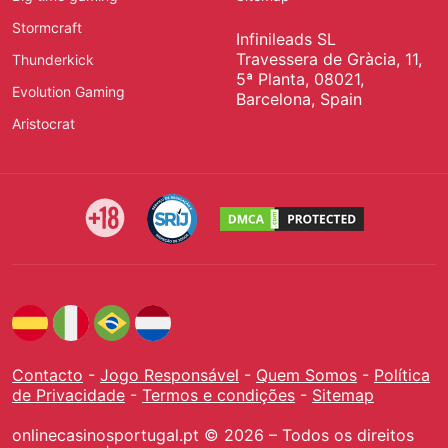
Stormcraft
Infinileads SL
Travessera de Gràcia, 11,
Thunderkick
5ª Planta, 08021,
Evolution Gaming
Barcelona, Spain
Aristocrat
Contacto
-
Jogo Responsável
-
Quem Somos
-
Política
de Privacidade
-
Termos e condições
-
Sitemap
onlinecasinosportugal.pt © 2026 – Todos os direitos