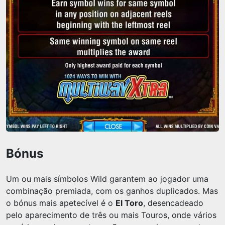
Bónus
Um ou mais símbolos Wild garantem ao jogador uma
combinação premiada, com os ganhos duplicados. Mas
o bónus mais apetecível é o
El Toro
, desencadeado
pelo aparecimento de três ou mais Touros, onde vários