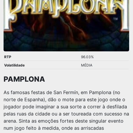
RTP
96.03%
Volatilidade
MÉDIA
PAMPLONA
As famosas festas de San Fermín, em Pamplona (no
norte de Espanha), dão o mote para este jogo onde o
jogador pode imaginar a sua sorte a correr à desfilada
pelas ruas da cidade ou a ser toureada com sucesso na
arena. Sinta as emoções fortes deste singular evento
num jogo feito à medida, onde as arriscadas