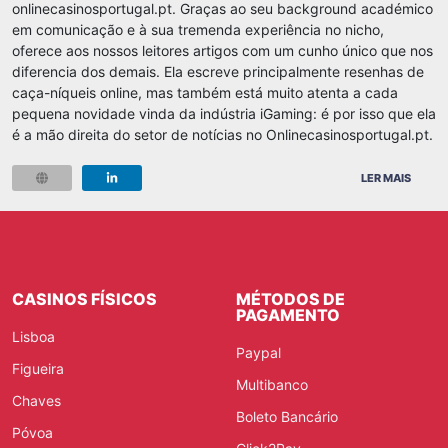
onlinecasinosportugal.pt. Graças ao seu background académico
em comunicação e à sua tremenda experiência no nicho,
oferece aos nossos leitores artigos com um cunho único que nos
diferencia dos demais. Ela escreve principalmente resenhas de
caça-níqueis online, mas também está muito atenta a cada
pequena novidade vinda da indústria iGaming: é por isso que ela
é a mão direita do setor de notícias no Onlinecasinosportugal.pt.
LER MAIS
CASINOS FÍSICOS
MÉTODOS DE
PAGAMENTO
Lisboa
Paypal
Figueira
Multibanco
Chaves
Boleto Bancário
Póvoa