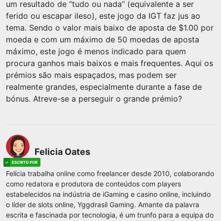
um resultado de “tudo ou nada” (equivalente a ser
ferido ou escapar ileso), este jogo da IGT faz jus ao
tema. Sendo o valor mais baixo de aposta de $1.00 por
moeda e com um máximo de 50 moedas de aposta
máximo, este jogo é menos indicado para quem
procura ganhos mais baixos e mais frequentes. Aqui os
prémios são mais espaçados, mas podem ser
realmente grandes, especialmente durante a fase de
bónus. Atreve-se a perseguir o grande prémio?
Felicia Oates
Felícia trabalha online como freelancer desde 2010, colaborando
como redatora e produtora de conteúdos com players
estabelecidos na indústria de iGaming e casino online, incluindo
o líder de slots online, Yggdrasil Gaming. Amante da palavra
escrita e fascinada por tecnologia, é um trunfo para a equipa do