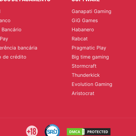
l
Ganapati Gaming
banco
GiG Games
 Bancário
Habanero
2Pay
Rabcat
erência bancária
Pragmatic Play
 de crédito
Big time gaming
Stormcraft
Thunderkick
Evolution Gaming
Aristocrat