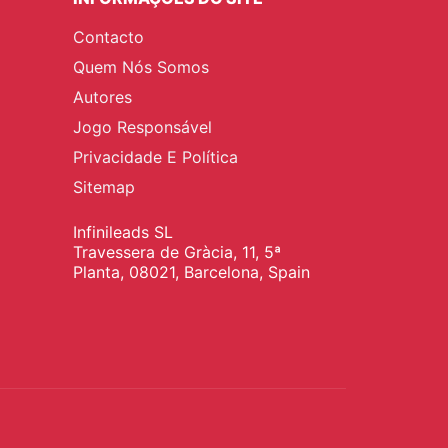
Contacto
Quem Nós Somos
Autores
Jogo Responsável
Privacidade E Política
Sitemap
Infinileads SL
Travessera de Gràcia, 11, 5ª
Planta, 08021, Barcelona, Spain