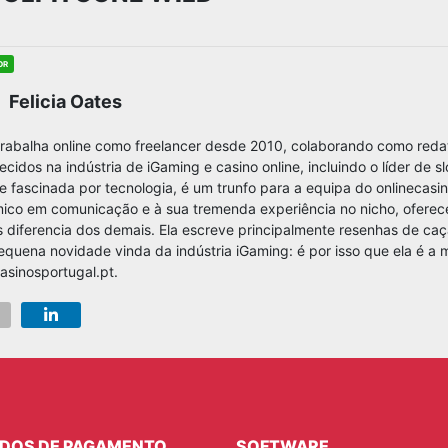
Felicia Oates
 trabalha online como freelancer desde 2010, colaborando como red
ecidos na indústria de iGaming e casino online, incluindo o líder de 
 e fascinada por tecnologia, é um trunfo para a equipa do onlinecas
co em comunicação e à sua tremenda experiência no nicho, oferece
 diferencia dos demais. Ela escreve principalmente resenhas de caç
quena novidade vinda da indústria iGaming: é por isso que ela é a mã
asinosportugal.pt.
DOS DE PAGAMENTO
SOFTWARE