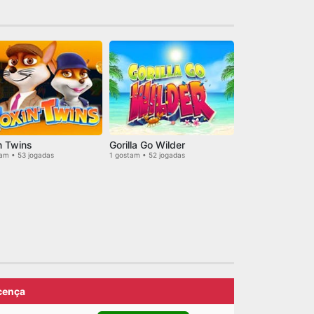
n Twins
Gorilla Go Wilder
am • 53 jogadas
1 gostam • 52 jogadas
cença