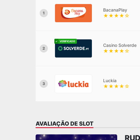
1
★★★★☆
2
★★★★☆
3
★★★★☆
AVALIAÇÃO DE SLOT
RUD