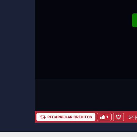
64
j
RECARREGAR CRÉDITOS
1