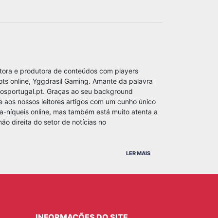
atora e produtora de conteúdos com players
slots online, Yggdrasil Gaming. Amante da palavra
inosportugal.pt. Graças ao seu background
 aos nossos leitores artigos com um cunho único
a-níqueis online, mas também está muito atenta a
o direita do setor de notícias no
LER MAIS
INFORMAÇÕES DO SITE