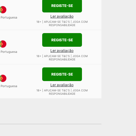
REGISTE-SE
Ler avaliação
 Portuguesa
18+ | APLICAM-SE T&C'S | JOGA COM
RESPONSABILIDADE
REGISTE-SE
Ler avaliação
 Portuguesa
18+ | APLICAM-SE T&C'S | JOGA COM
RESPONSABILIDADE
REGISTE-SE
Ler avaliação
 Portuguesa
18+ | APLICAM-SE T&C'S | JOGA COM
RESPONSABILIDADE