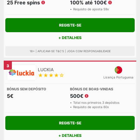
25 Free spins
100% até 100€
Requisito de aposta 59x
REGISTE-SE
+ DETALHES
18+ | APLICAM-SE T&C'S | JOGA COM RESPONSABILIDADE
3
★★★★☆
Licença Portuguesa
5€
500€
Total nos primeiros 3 depósitos
Requisito de aposta 60x
REGISTE-SE
+ DETALHES