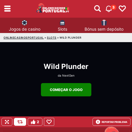
3
Jogos de casino
Slots
Bónus sem depósito
ONLINECASINOSPORTUGAL
»
SLOTS
»
WILD PLUNDER
Wild Plunder
da
NextGen
COMEÇAR O JOGO
2
REPORTAR PROBLEMA