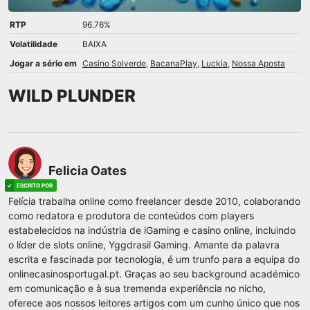
RTP
96.76%
Volatilidade
BAIXA
Jogar a sério em
Casino Solverde
,
BacanaPlay
,
Luckia
,
Nossa Aposta
WILD PLUNDER
Felicia Oates
Felícia trabalha online como freelancer desde 2010, colaborando
como redatora e produtora de conteúdos com players
estabelecidos na indústria de iGaming e casino online, incluindo
o líder de slots online, Yggdrasil Gaming. Amante da palavra
escrita e fascinada por tecnologia, é um trunfo para a equipa do
onlinecasinosportugal.pt. Graças ao seu background académico
em comunicação e à sua tremenda experiência no nicho,
oferece aos nossos leitores artigos com um cunho único que nos