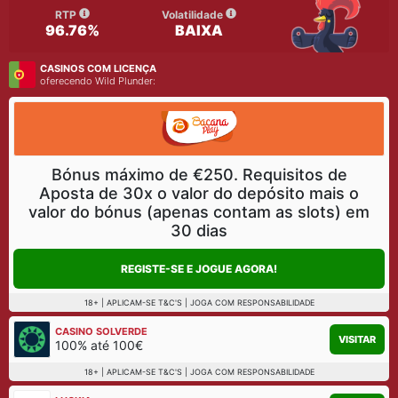
RTP
Volatilidade
96.76%
BAIXA
CASINOS COM LICENÇA
oferecendo Wild Plunder:
Bónus máximo de €250. Requisitos de
Aposta de 30x o valor do depósito mais o
valor do bónus (apenas contam as slots) em
30 dias
REGISTE-SE E JOGUE AGORA!
18+ | APLICAM-SE T&C'S | JOGA COM RESPONSABILIDADE
CASINO SOLVERDE
VISITAR
100% até 100€
18+ | APLICAM-SE T&C'S | JOGA COM RESPONSABILIDADE