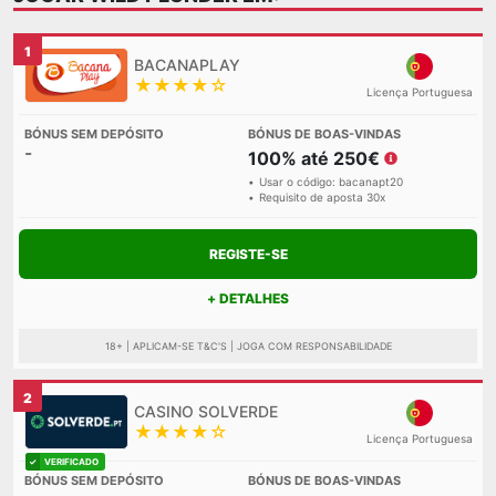
1
★★★★☆
Licença Portuguesa
-
100% até 250€
Usar o código:
bacanapt20
Requisito de aposta 30x
REGISTE-SE
+ DETALHES
18+ | APLICAM-SE T&C'S | JOGA COM RESPONSABILIDADE
2
★★★★☆
Licença Portuguesa