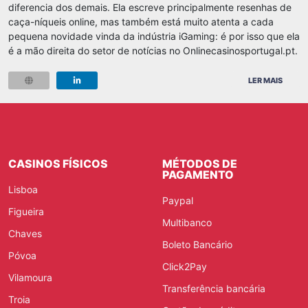
diferencia dos demais. Ela escreve principalmente resenhas de
caça-níqueis online, mas também está muito atenta a cada
pequena novidade vinda da indústria iGaming: é por isso que ela
é a mão direita do setor de notícias no Onlinecasinosportugal.pt.
LER MAIS
CASINOS FÍSICOS
MÉTODOS DE
PAGAMENTO
Lisboa
Paypal
Figueira
Multibanco
Chaves
Boleto Bancário
Póvoa
Click2Pay
Vilamoura
Transferência bancária
Troia