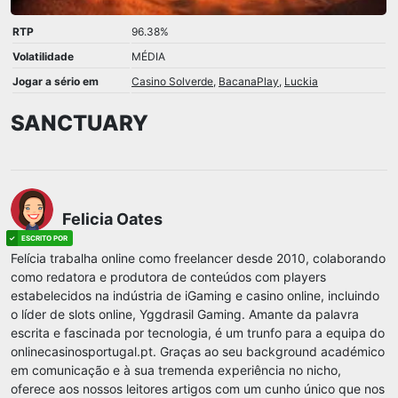
RTP
96.38%
Volatilidade
MÉDIA
Jogar a sério em
Casino Solverde
,
BacanaPlay
,
Luckia
SANCTUARY
Felicia Oates
Felícia trabalha online como freelancer desde 2010, colaborando
como redatora e produtora de conteúdos com players
estabelecidos na indústria de iGaming e casino online, incluindo
o líder de slots online, Yggdrasil Gaming. Amante da palavra
escrita e fascinada por tecnologia, é um trunfo para a equipa do
onlinecasinosportugal.pt. Graças ao seu background académico
em comunicação e à sua tremenda experiência no nicho,
oferece aos nossos leitores artigos com um cunho único que nos