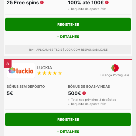
25 Free spins
100% até 100€
Requisito de aposta 59x
REGISTE-SE
+ DETALHES
18+ | APLICAM-SE T&C'S | JOGA COM RESPONSABILIDADE
3
★★★★☆
Licença Portuguesa
5€
500€
Total nos primeiros 3 depósitos
Requisito de aposta 60x
REGISTE-SE
+ DETALHES