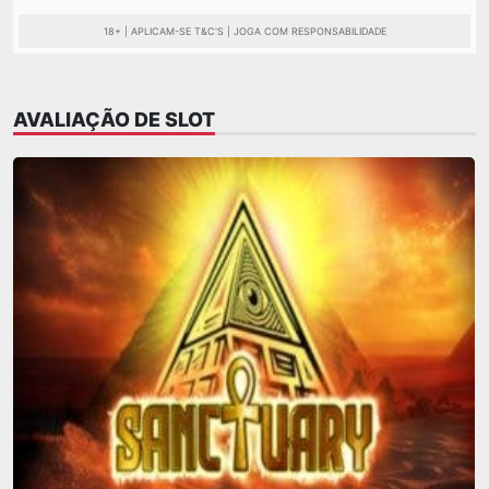
18+ | APLICAM-SE T&C'S | JOGA COM RESPONSABILIDADE
AVALIAÇÃO DE SLOT