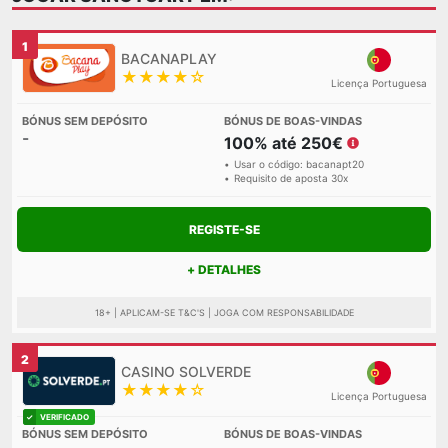
1
★★★★☆
Licença Portuguesa
-
100% até 250€
Usar o código:
bacanapt20
Requisito de aposta 30x
REGISTE-SE
+ DETALHES
18+ | APLICAM-SE T&C'S | JOGA COM RESPONSABILIDADE
2
★★★★☆
Licença Portuguesa