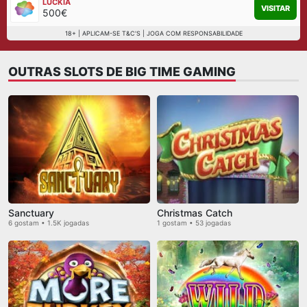
LUCKIA
VISITAR
500€
18+ | APLICAM-SE T&C'S | JOGA COM RESPONSABILIDADE
OUTRAS SLOTS DE BIG TIME GAMING
Sanctuary
Christmas Catch
6 gostam • 1.5K jogadas
1 gostam • 53 jogadas