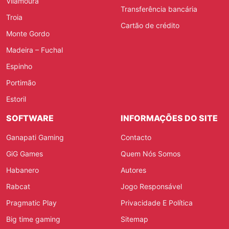
Vilamoura
Transferência bancária
Troia
Cartão de crédito
Monte Gordo
Madeira – Fuchal
Espinho
Portimão
Estoril
SOFTWARE
INFORMAÇÕES DO SITE
Ganapati Gaming
Contacto
GiG Games
Quem Nós Somos
Habanero
Autores
Rabcat
Jogo Responsável
Pragmatic Play
Privacidade E Política
Big time gaming
Sitemap