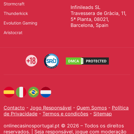
Stormcraft
Infinileads SL
Travessera de Gràcia, 11,
Thunderkick
5ª Planta, 08021,
Evolution Gaming
Barcelona, Spain
Aristocrat
Contacto
-
Jogo Responsável
-
Quem Somos
-
Política
de Privacidade
-
Termos e condições
-
Sitemap
onlinecasinosportugal.pt © 2026 – Todos os direitos
reservados. | Seja responsável, jogue com moderação