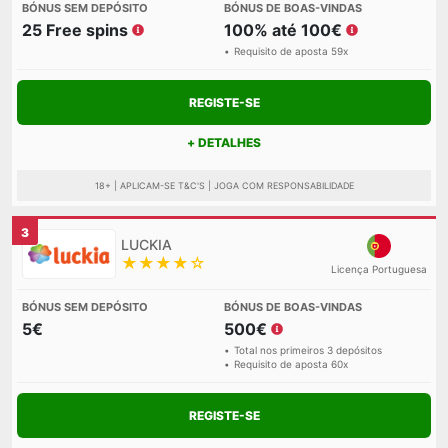
25 Free spins
100% até 100€
Requisito de aposta 59x
REGISTE-SE
+ DETALHES
18+ | APLICAM-SE T&C'S | JOGA COM RESPONSABILIDADE
3
★★★★☆
Licença Portuguesa
5€
500€
Total nos primeiros 3 depósitos
Requisito de aposta 60x
REGISTE-SE