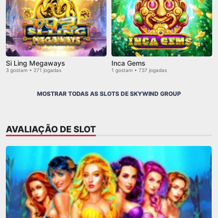
Si Ling Megaways
Inca Gems
3 gostam • 271 jogadas
1 gostam • 737 jogadas
MOSTRAR TODAS AS SLOTS DE SKYWIND GROUP
AVALIAÇÃO DE SLOT