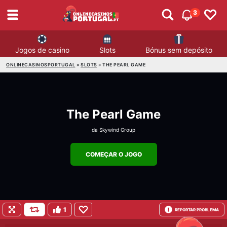
3
Jogos de casino
Slots
Bónus sem depósito
ONLINECASINOSPORTUGAL
»
SLOTS
»
THE PEARL GAME
The Pearl Game
da
Skywind Group
COMEÇAR O JOGO
1
REPORTAR PROBLEMA