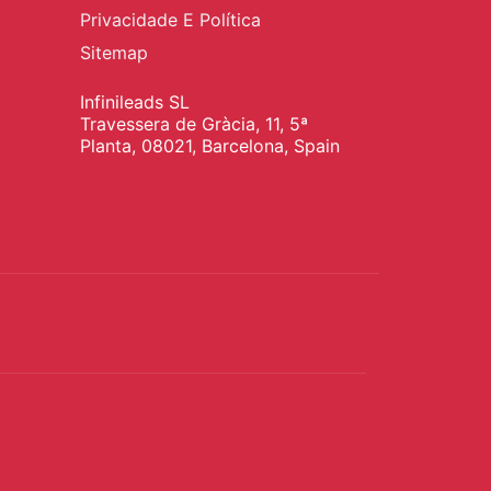
Privacidade E Política
Sitemap
Infinileads SL
Travessera de Gràcia, 11, 5ª
Planta, 08021, Barcelona, Spain