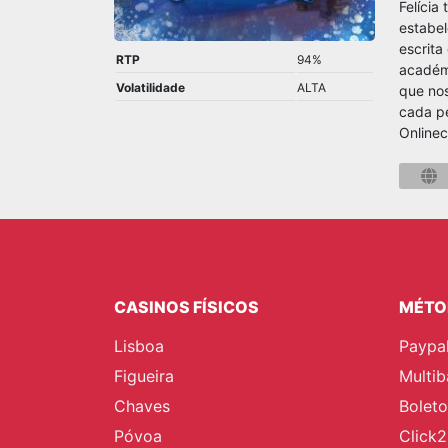
Felícia
estabel
escrita
RTP
94%
académi
Volatilidade
ALTA
que nos
cada pe
Onlinec
CASINOS FÍSICOS
MÉTO
Lisboa
Paypa
Figueira
Multi
Chaves
Boleto
Póvoa
Click