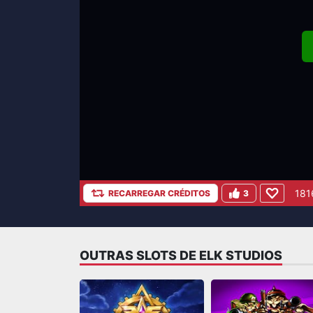
181
RECARREGAR CRÉDITOS
3
OUTRAS SLOTS DE ELK STUDIOS