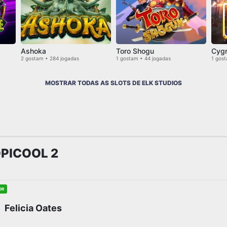
Ashoka
Toro Shogu
Cyg
2 gostam • 284 jogadas
1 gostam • 44 jogadas
1 gost
MOSTRAR TODAS AS SLOTS DE ELK STUDIOS
PICOOL 2
Felicia Oates