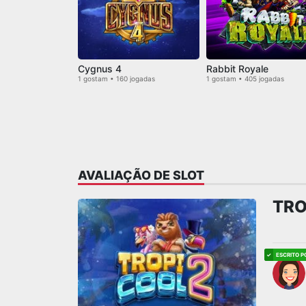
Cygnus 4
Rabbit Royale
1 gostam • 160 jogadas
1 gostam • 405 jogadas
AVALIAÇÃO DE SLOT
TRO