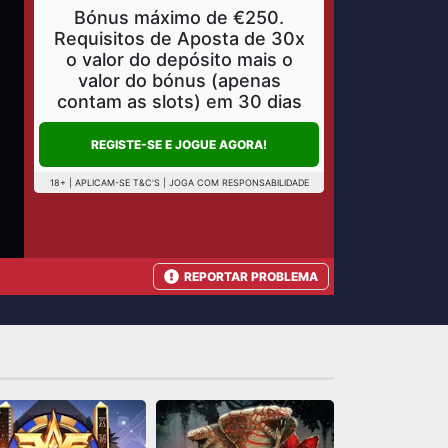
Bónus máximo de €250.
Requisitos de Aposta de 30x
o valor do depósito mais o
valor do bónus (apenas
contam as slots) em 30 dias
REGISTE-SE E JOGUE AGORA!
18+ | APLICAM-SE T&C'S | JOGA COM RESPONSABILIDADE
REPORTAR PROBLEMA