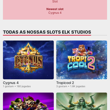
Slot
Newest slot
Cygnus 4
TODAS AS NOSSAS SLOTS ELK STUDIOS
Cygnus 4
Tropicool 2
1 gostam • 160 jogadas
3 gostam • 1.8K jogadas