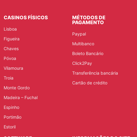
CASINOS FÍSICOS
MÉTODOS DE
PAGAMENTO
Lisboa
Paypal
Figueira
Multibanco
Chaves
Boleto Bancário
Póvoa
Click2Pay
Vilamoura
Transferência bancária
Troia
Cartão de crédito
Monte Gordo
Madeira – Fuchal
Espinho
Portimão
Estoril