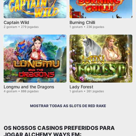
Captain Wild
Burning Chilli
2 gostam • 279 jogadas
1 gostam • 236 jogadas
Longmu and the Dragons
Lady Forest
4 gostam • 886 jogadas
1 gostam • 261 jogadas
MOSTRAR TODAS AS SLOTS DE RED RAKE
OS NOSSOS CASINOS PREFERIDOS PARA
JOGAR
ALCHEMY WAYS
EM: