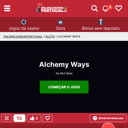
3
Jogos de casino
Slots
Bónus sem depósito
ONLINECASINOSPORTUGAL
»
SLOTS
»
ALCHEMY WAYS
Alchemy Ways
da
Red Rake
COMEÇAR O JOGO
2
REPORTAR PROBLEMA