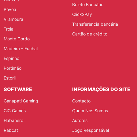
Boleto Bancário
Póvoa
Click2Pay
Vilamoura
Transferência bancária
Troia
Cartão de crédito
Monte Gordo
Madeira – Fuchal
Espinho
Portimão
Estoril
SOFTWARE
INFORMAÇÕES DO SITE
Ganapati Gaming
Contacto
GiG Games
Quem Nós Somos
Habanero
Autores
Rabcat
Jogo Responsável