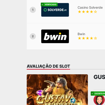
1
★★★★☆
2
★★★★☆
AVALIAÇÃO DE SLOT
GUS