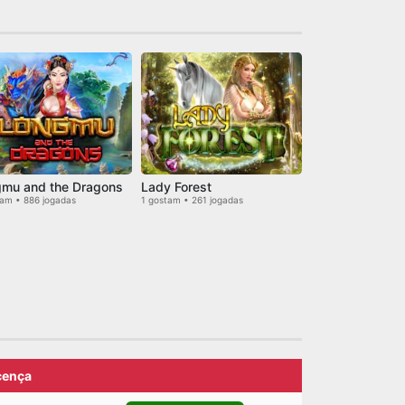
mu and the Dragons
Lady Forest
am • 886 jogadas
1 gostam • 261 jogadas
cença