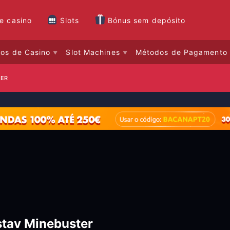
e casino
Slots
Bónus sem depósito
os de Casino
Slot Machines
Métodos de Pagamento
▼
▼
TER
tav Minebuster