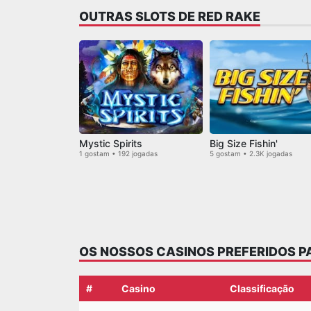
OUTRAS SLOTS DE RED RAKE
Mystic Spirits
Big Size Fishin'
1 gostam • 192 jogadas
5 gostam • 2.3K jogadas
OS NOSSOS CASINOS PREFERIDOS 
#
Casino
Classificação