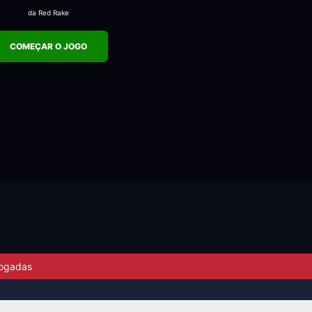
da
Red Rake
COMEÇAR O JOGO
ogadas