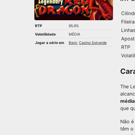
Cilind
Fileir
RTP
95.6%
Linha
Volatilidade
MÉDIA
Apost
Jogar a sério em
Bwin
,
Casino Solverde
RTP
Volati
Car
The L
alcan
médi
que q
Não é 
têm o