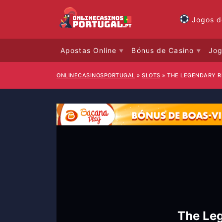
Jogos d
Apostas Online
Bónus de Casino
Jog
▼
▼
ONLINECASINOSPORTUGAL
»
SLOTS
»
THE LEGENDARY 
The Le