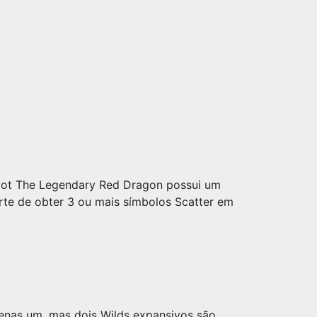
slot The Legendary Red Dragon possui um
rte de obter 3 ou mais símbolos Scatter em
enas um, mas dois Wilds expansivos são