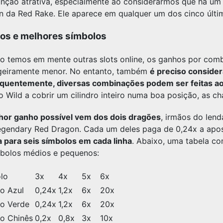
nção atrativa, especialmente ao considerarmos que há u
 da Red Rake. Ele aparece em qualquer um dos cinco últim
os e melhores símbolos
 temos em mente outras slots online, os ganhos por combi
igeiramente menor. No entanto, também
é preciso consider
quentemente, diversas combinações podem ser feitas 
o Wild a cobrir um cilindro inteiro numa boa posição, as c
hor ganho possível vem dos dois dragões
, irmãos do len
egendary Red Dragon. Cada um deles paga de 0,24x a apos
 para seis símbolos em cada linha
. Abaixo, uma tabela c
mbolos médios e pequenos:
lo
3x
4x
5x
6x
o Azul
0,24x
1,2x
6x
20x
o Verde
0,24x
1,2x
6x
20x
o Chinês
0,2x
0,8x
3x
10x