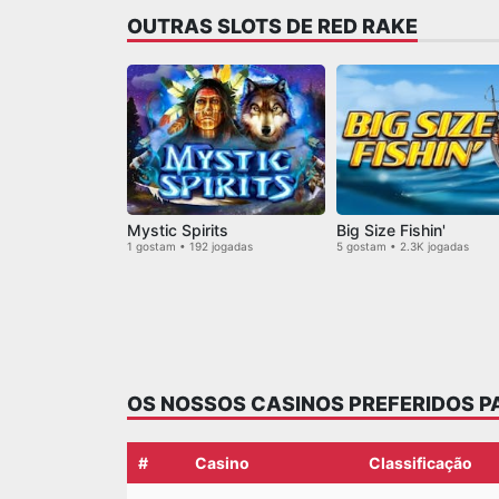
OUTRAS SLOTS DE RED RAKE
Mystic Spirits
Big Size Fishin'
1 gostam • 192 jogadas
5 gostam • 2.3K jogadas
OS NOSSOS CASINOS PREFERIDOS 
#
Casino
Classificação