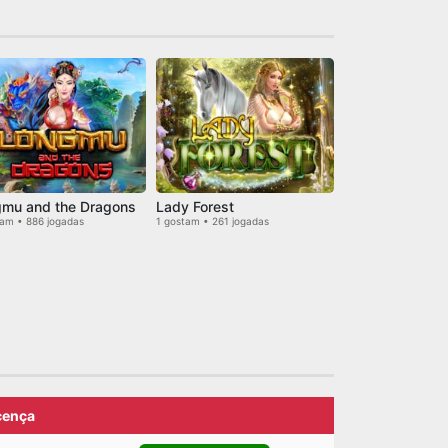
mu and the Dragons
Lady Forest
am • 886 jogadas
1 gostam • 261 jogadas
cença