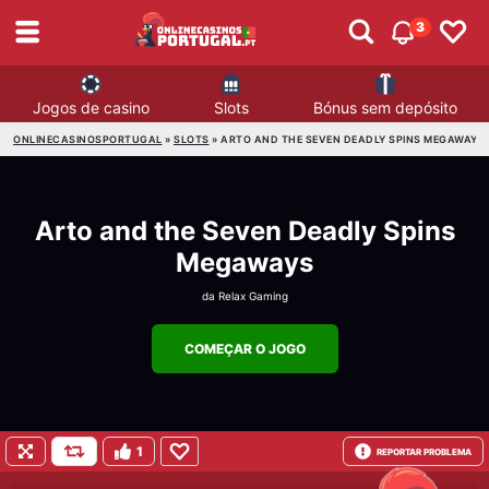
3
Jogos de casino
Slots
Bónus sem depósito
ONLINECASINOSPORTUGAL
»
SLOTS
»
ARTO AND THE SEVEN DEADLY SPINS MEGAWAYS
Arto and the Seven Deadly Spins
Megaways
da
Relax Gaming
COMEÇAR O JOGO
1
REPORTAR PROBLEMA