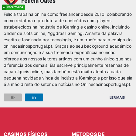
Felicia Oates
Felícia trabalha online como freelancer desde 2010, colaborando
como redatora e produtora de conteúdos com players
estabelecidos na indústria de iGaming e casino online, incluindo
o líder de slots online, Yggdrasil Gaming. Amante da palavra
escrita e fascinada por tecnologia, é um trunfo para a equipa do
onlinecasinosportugal.pt. Graças ao seu background académico
em comunicação e à sua tremenda experiência no nicho,
oferece aos nossos leitores artigos com um cunho único que nos
diferencia dos demais. Ela escreve principalmente resenhas de
caça-níqueis online, mas também está muito atenta a cada
pequena novidade vinda da indústria iGaming: é por isso que ela
é a mão direita do setor de notícias no Onlinecasinosportugal.pt.
LER MAIS
CASINOS FÍSICOS
MÉTODOS DE