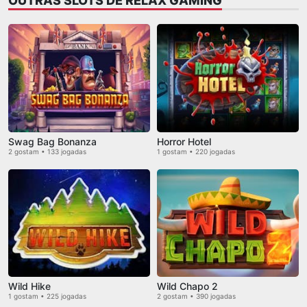
OUTRAS SLOTS DE RELAX GAMING
Swag Bag Bonanza
Horror Hotel
2 gostam • 133 jogadas
1 gostam • 220 jogadas
Wild Hike
Wild Chapo 2
1 gostam • 225 jogadas
2 gostam • 390 jogadas