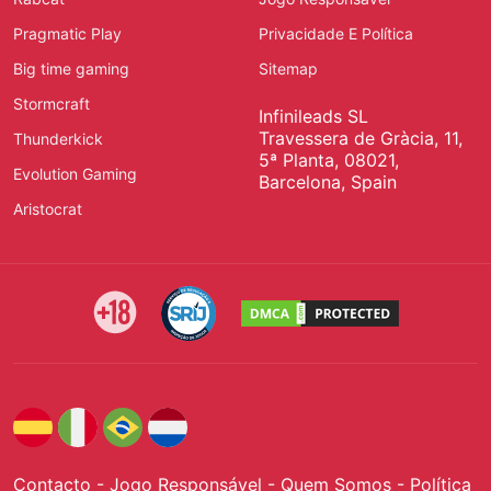
Pragmatic Play
Privacidade E Política
Big time gaming
Sitemap
Stormcraft
Infinileads SL
Travessera de Gràcia, 11,
Thunderkick
5ª Planta, 08021,
Evolution Gaming
Barcelona, Spain
Aristocrat
Contacto
-
Jogo Responsável
-
Quem Somos
-
Política