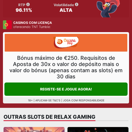
RTP
Volatilidade
96.11%
ALTA
CASINOS COM LICENÇA
oferecendo TNT Tumble:
Bónus máximo de €250. Requisitos de
Aposta de 30x o valor do depósito mais o
valor do bónus (apenas contam as slots) em
30 dias
REGISTE-SE E JOGUE AGORA!
18+ | APLICAM-SE T&C'S | JOGA COM RESPONSABILIDADE
OUTRAS SLOTS DE RELAX GAMING