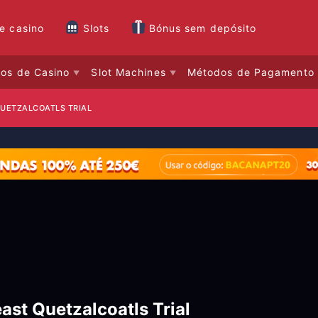
e casino
Slots
Bónus sem depósito
os de Casino
Slot Machines
Métodos de Pagamento
▼
▼
QUETZALCOATLS TRIAL
ast Quetzalcoatls Trial