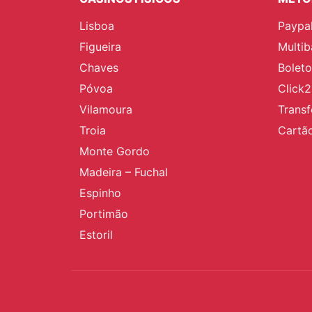
Lisboa
Paypa
Figueira
Multi
Chaves
Boleto
Póvoa
Click
Vilamoura
Transf
Troia
Cartão
Monte Gordo
Madeira – Fuchal
Espinho
Portimão
Estoril