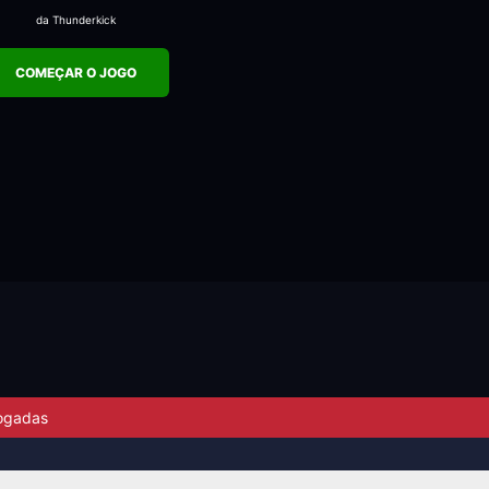
da
Thunderkick
COMEÇAR O JOGO
ogadas