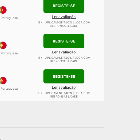
REGISTE-SE
Ler avaliação
 Portuguesa
18+ | APLICAM-SE T&C'S | JOGA COM
RESPONSABILIDADE
REGISTE-SE
Ler avaliação
 Portuguesa
18+ | APLICAM-SE T&C'S | JOGA COM
RESPONSABILIDADE
REGISTE-SE
Ler avaliação
 Portuguesa
18+ | APLICAM-SE T&C'S | JOGA COM
RESPONSABILIDADE
L