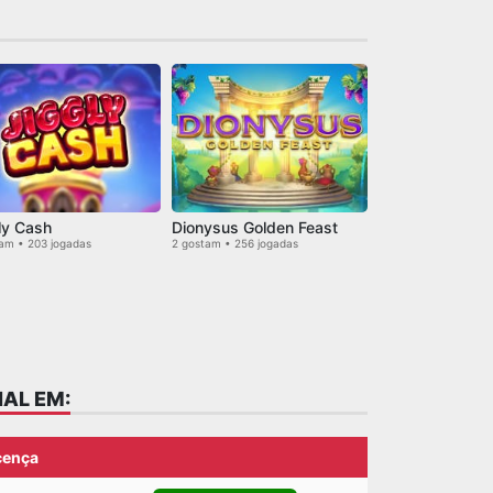
ly Cash
Dionysus Golden Feast
am • 203 jogadas
2 gostam • 256 jogadas
IAL
EM:
cença