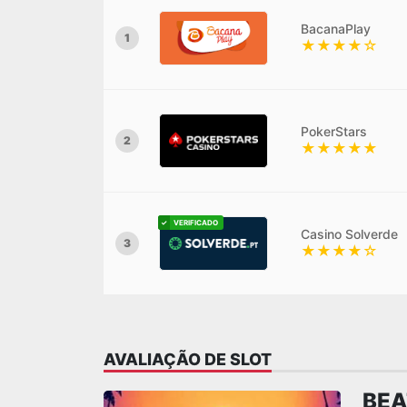
1
★★★★☆
2
★★★★★
3
★★★★☆
AVALIAÇÃO DE SLOT
BEA