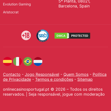
5ª Planta, 08021,
Evolution Gaming
Barcelona, Spain
Aristocrat
Contacto
-
Jogo Responsável
-
Quem Somos
-
Política
de Privacidade
-
Termos e condições
-
Sitemap
onlinecasinosportugal.pt © 2026 – Todos os direitos
reservados. | Seja responsável, jogue com moderação