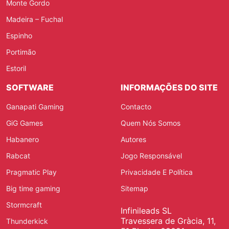
Monte Gordo
Madeira – Fuchal
Espinho
Portimão
Estoril
SOFTWARE
INFORMAÇÕES DO SITE
Ganapati Gaming
Contacto
GiG Games
Quem Nós Somos
Habanero
Autores
Rabcat
Jogo Responsável
Pragmatic Play
Privacidade E Política
Big time gaming
Sitemap
Stormcraft
Infinileads SL
Travessera de Gràcia, 11,
Thunderkick