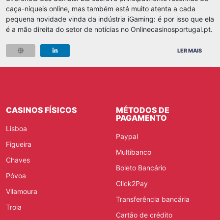
caça-níqueis online, mas também está muito atenta a cada
pequena novidade vinda da indústria iGaming: é por isso que ela
é a mão direita do setor de notícias no Onlinecasinosportugal.pt.
LER MAIS
CASINOS FÍSICOS
MÉTODOS DE
PAGAMENTO
Lisboa
Paypal
Figueira
Multibanco
Chaves
Boleto Bancário
Póvoa
Click2Pay
Vilamoura
Transferência bancária
Troia
Cartão de crédito