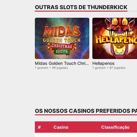
OUTRAS SLOTS DE THUNDERKICK
Midas Golden Touch Christmas Edition
Hellapenos
1 gostam • 99 jogadas
1 gostam • 87 jogadas
OS NOSSOS CASINOS PREFERIDOS 
#
Casino
Classificação