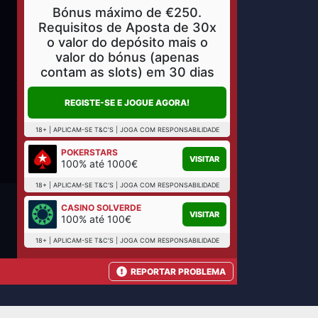
Bónus máximo de €250.
Requisitos de Aposta de 30x
o valor do depósito mais o
valor do bónus (apenas
contam as slots) em 30 dias
REGISTE-SE E JOGUE AGORA!
18+ | APLICAM-SE T&C'S | JOGA COM RESPONSABILIDADE
POKERSTARS
VISITAR
100% até 1000€
18+ | APLICAM-SE T&C'S | JOGA COM RESPONSABILIDADE
CASINO SOLVERDE
VISITAR
100% até 100€
18+ | APLICAM-SE T&C'S | JOGA COM RESPONSABILIDADE
REPORTAR PROBLEMA