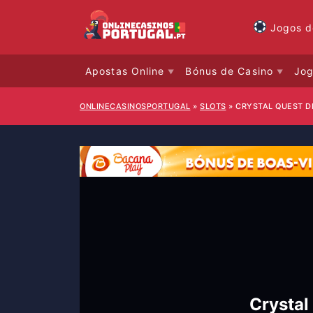
Jogos d
Apostas Online
Bónus de Casino
Jog
▼
▼
ONLINECASINOSPORTUGAL
»
SLOTS
»
CRYSTAL QUEST D
Crystal