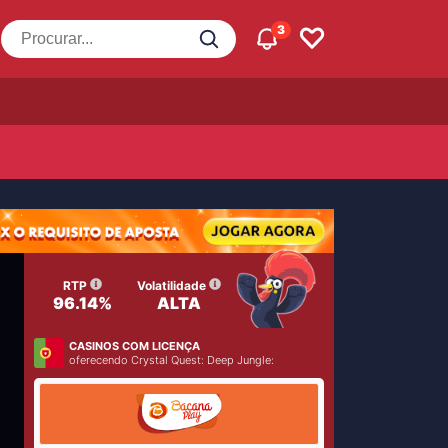
3
RTP
Volatilidade
96.14%
ALTA
CASINOS COM LICENÇA
oferecendo Crystal Quest: Deep Jungle: