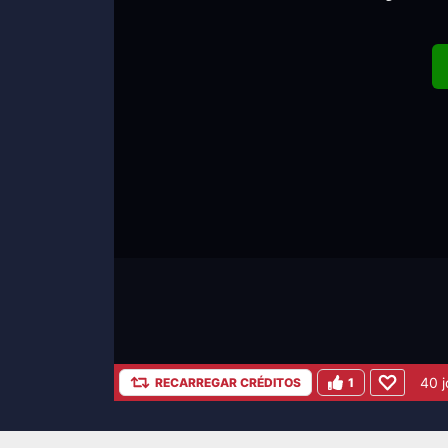
40
j
RECARREGAR CRÉDITOS
1