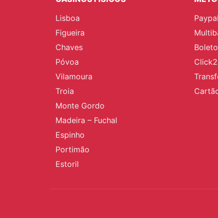
Lisboa
Paypa
Figueira
Multi
Chaves
Boleto
Póvoa
Click
Vilamoura
Transf
Troia
Cartão
Monte Gordo
Madeira – Fuchal
Espinho
Portimão
Estoril