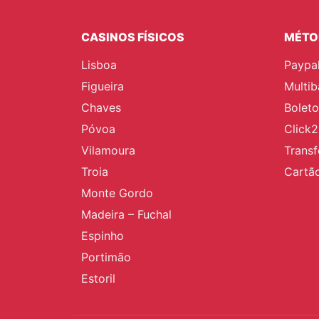
CASINOS FÍSICOS
MÉTO
Lisboa
Paypa
Figueira
Multi
Chaves
Boleto
Póvoa
Click
Vilamoura
Transf
Troia
Cartão
Monte Gordo
Madeira – Fuchal
Espinho
Portimão
Estoril