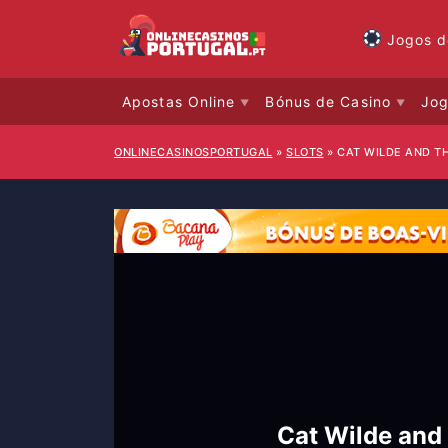
Jogos d
Apostas Online
Bónus de Casino
Jog
▼
▼
ONLINECASINOSPORTUGAL
»
SLOTS
»
CAT WILDE AND TH
Cat Wilde and 