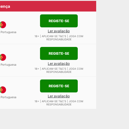
cença
REGISTE-SE
Ler avaliação
 Portuguesa
18+ | APLICAM-SE T&C'S | JOGA COM
RESPONSABILIDADE
REGISTE-SE
Ler avaliação
 Portuguesa
18+ | APLICAM-SE T&C'S | JOGA COM
RESPONSABILIDADE
REGISTE-SE
Ler avaliação
 Portuguesa
18+ | APLICAM-SE T&C'S | JOGA COM
RESPONSABILIDADE