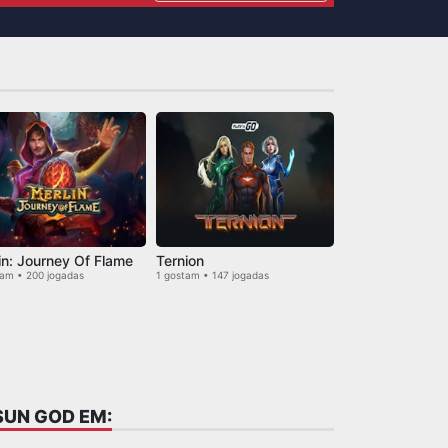
in: Journey Of Flame
Ternion
am • 200 jogadas
1 gostam • 147 jogadas
 SUN GOD
EM: