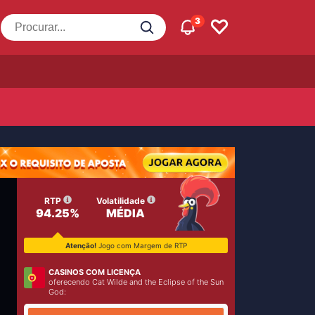
3
RTP
Volatilidade
94.25%
MÉDIA
Atenção!
Jogo com Margem de RTP
CASINOS COM LICENÇA
oferecendo Cat Wilde and the Eclipse of the Sun
God: