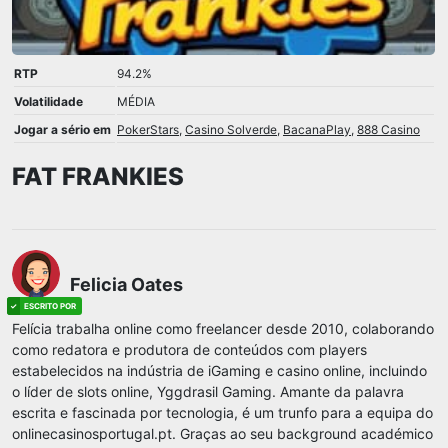
RTP
94.2%
Volatilidade
MÉDIA
Jogar a sério em
PokerStars
,
Casino Solverde
,
BacanaPlay
,
888 Casino
FAT FRANKIES
Felicia Oates
Felícia trabalha online como freelancer desde 2010, colaborando
como redatora e produtora de conteúdos com players
estabelecidos na indústria de iGaming e casino online, incluindo
o líder de slots online, Yggdrasil Gaming. Amante da palavra
escrita e fascinada por tecnologia, é um trunfo para a equipa do
onlinecasinosportugal.pt. Graças ao seu background académico