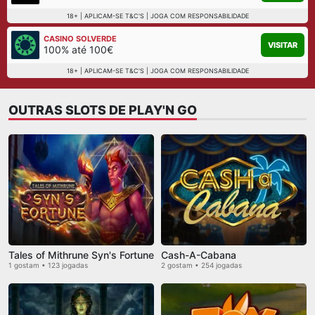
18+ | APLICAM-SE T&C'S | JOGA COM RESPONSABILIDADE
CASINO SOLVERDE
VISITAR
100% até 100€
18+ | APLICAM-SE T&C'S | JOGA COM RESPONSABILIDADE
OUTRAS SLOTS DE PLAY'N GO
Tales of Mithrune Syn's Fortune
Cash-A-Cabana
1 gostam • 123 jogadas
2 gostam • 254 jogadas