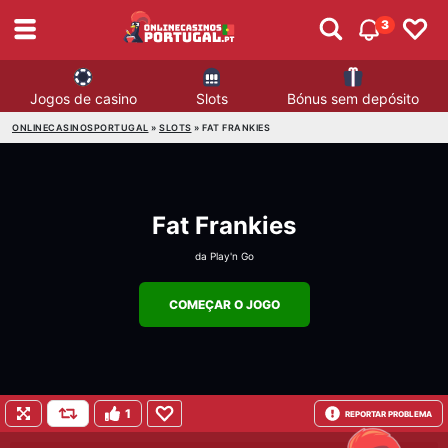
3
Jogos de casino
Slots
Bónus sem depósito
ONLINECASINOSPORTUGAL
»
SLOTS
»
FAT FRANKIES
Fat Frankies
da
Play'n Go
COMEÇAR O JOGO
1
REPORTAR PROBLEMA