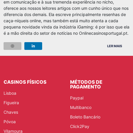
em comunicação e à sua tremenda experiência no nicho,
oferece aos nossos leitores artigos com um cunho único que nos
diferencia dos demais. Ela escreve principalmente resenhas de
caça-níqueis online, mas também está muito atenta a cada
pequena novidade vinda da indústria iGaming: é por isso que ela
é a mão direita do setor de notícias no Onlinecasinosportugal.pt.
LER MAIS
CASINOS FÍSICOS
MÉTODOS DE
PAGAMENTO
Lisboa
Paypal
Figueira
Multibanco
Chaves
Boleto Bancário
Póvoa
Click2Pay
Vilamoura