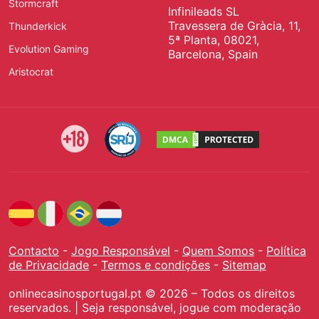
Stormcraft
Infinileads SL
Travessera de Gràcia, 11,
Thunderkick
5ª Planta, 08021,
Evolution Gaming
Barcelona, Spain
Aristocrat
Contacto
-
Jogo Responsável
-
Quem Somos
-
Política
de Privacidade
-
Termos e condições
-
Sitemap
onlinecasinosportugal.pt © 2026 – Todos os direitos
reservados. | Seja responsável, jogue com moderação