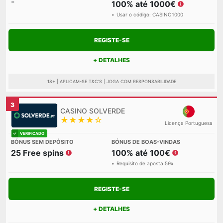
-
100% até 1000€
Usar o código:
CASINO1000
REGISTE-SE
+ DETALHES
18+ | APLICAM-SE T&C'S | JOGA COM RESPONSABILIDADE
3
★★★★☆
Licença Portuguesa
25 Free spins
100% até 100€
Requisito de aposta 59x
REGISTE-SE
+ DETALHES