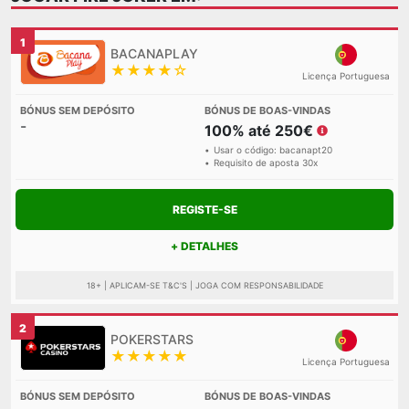
1
★★★★☆
Licença Portuguesa
-
100% até 250€
Usar o código:
bacanapt20
Requisito de aposta 30x
REGISTE-SE
+ DETALHES
18+ | APLICAM-SE T&C'S | JOGA COM RESPONSABILIDADE
2
★★★★★
Licença Portuguesa