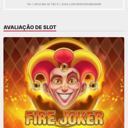
18+ | APLICAM-SE T&C'S | JOGA COM RESPONSABILIDADE
AVALIAÇÃO DE SLOT