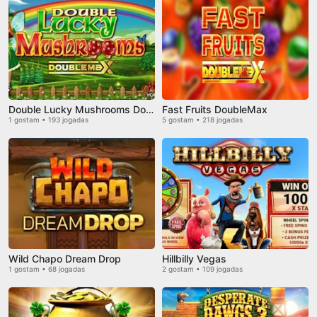
Double Lucky Mushrooms DoubleMax
Fast Fruits DoubleMax
1 gostam • 193 jogadas
5 gostam • 218 jogadas
Wild Chapo Dream Drop
Hillbilly Vegas
1 gostam • 68 jogadas
2 gostam • 109 jogadas