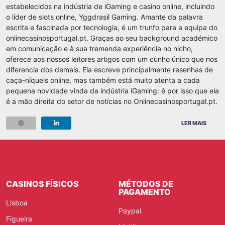
estabelecidos na indústria de iGaming e casino online, incluindo
o líder de slots online, Yggdrasil Gaming. Amante da palavra
escrita e fascinada por tecnologia, é um trunfo para a equipa do
onlinecasinosportugal.pt. Graças ao seu background académico
em comunicação e à sua tremenda experiência no nicho,
oferece aos nossos leitores artigos com um cunho único que nos
diferencia dos demais. Ela escreve principalmente resenhas de
caça-níqueis online, mas também está muito atenta a cada
pequena novidade vinda da indústria iGaming: é por isso que ela
é a mão direita do setor de notícias no Onlinecasinosportugal.pt.
LER MAIS
CASINOS FÍSICOS
MÉTODOS DE
PAGAMENTO
Lisboa
Paypal
Figueira