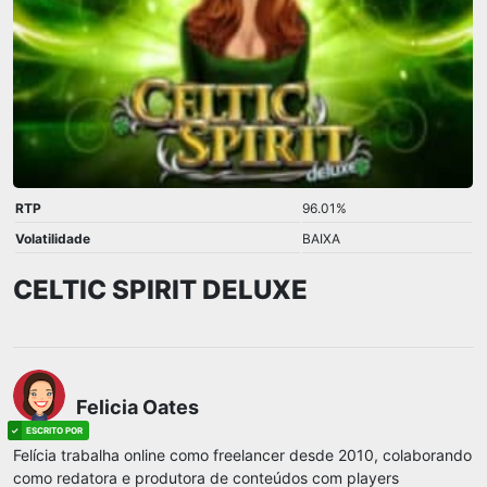
RTP
96.01%
Volatilidade
BAIXA
CELTIC SPIRIT DELUXE
Felicia Oates
Felícia trabalha online como freelancer desde 2010, colaborando
como redatora e produtora de conteúdos com players