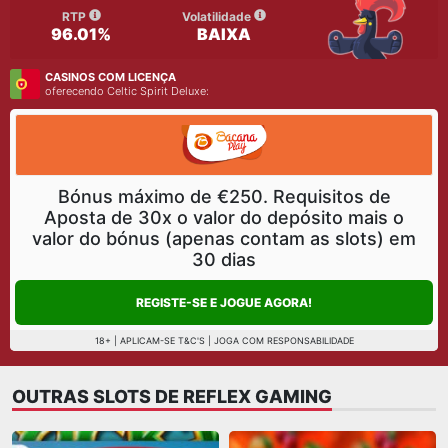
RTP
Volatilidade
96.01%
BAIXA
CASINOS COM LICENÇA
oferecendo Celtic Spirit Deluxe:
Bónus máximo de €250. Requisitos de
Aposta de 30x o valor do depósito mais o
valor do bónus (apenas contam as slots) em
30 dias
REGISTE-SE E JOGUE AGORA!
18+ | APLICAM-SE T&C'S | JOGA COM RESPONSABILIDADE
OUTRAS SLOTS DE REFLEX GAMING