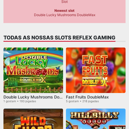
Slot
Newest slot
Double Lucky Mushrooms DoubleMax
TODAS AS NOSSAS SLOTS REFLEX GAMING
Double Lucky Mushrooms DoubleMax
Fast Fruits DoubleMax
1 gostam • 193 jogadas
5 gostam • 218 jogadas