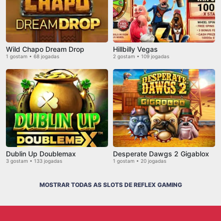
Wild Chapo Dream Drop
Hillbilly Vegas
1 gostam • 68 jogadas
2 gostam • 109 jogadas
Dublin Up Doublemax
Desperate Dawgs 2 Gigablox
3 gostam • 133 jogadas
1 gostam • 20 jogadas
MOSTRAR TODAS AS SLOTS DE REFLEX GAMING