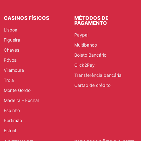
CASINOS FÍSICOS
MÉTODOS DE
PAGAMENTO
Lisboa
Paypal
Figueira
Multibanco
Chaves
Boleto Bancário
Póvoa
Click2Pay
Vilamoura
Transferência bancária
Troia
Cartão de crédito
Monte Gordo
Madeira – Fuchal
Espinho
Portimão
Estoril