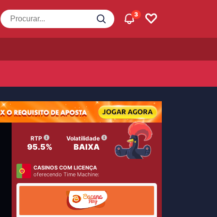
3
RTP
Volatilidade
95.5%
BAIXA
CASINOS COM LICENÇA
oferecendo Time Machine: