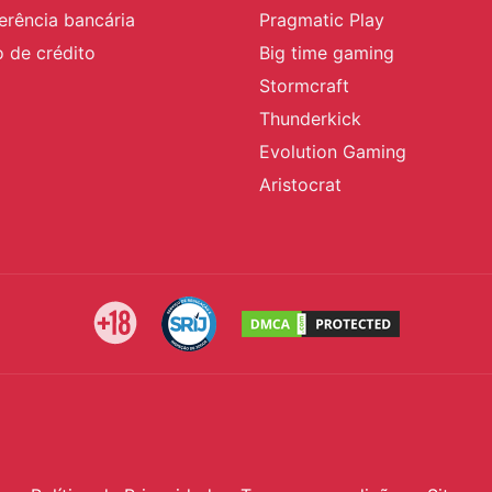
erência bancária
Pragmatic Play
 de crédito
Big time gaming
Stormcraft
Thunderkick
Evolution Gaming
Aristocrat