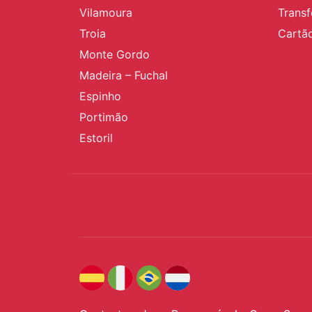
Vilamoura
Transf
Troia
Cartão
Monte Gordo
Madeira – Fuchal
Espinho
Portimão
Estoril