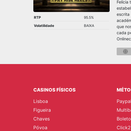
Felícia
estabel
escrita
RTP
95.5%
académi
Volatilidade
BAIXA
que nos
cada pe
Onlinec
CASINOS FÍSICOS
MÉTO
Lisboa
Paypa
Figueira
Multi
Chaves
Boleto
Póvoa
Click