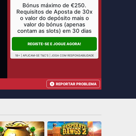
Bónus máximo de €250.
Requisitos de Aposta de 30x
o valor do depósito mais o
valor do bónus (apenas
contam as slots) em 30 dias
REGISTE-SE E JOGUE AGORA!
18+ | APLICAM-SE T&C'S | JOGA COM RESPONSABILIDADE
REPORTAR PROBLEMA