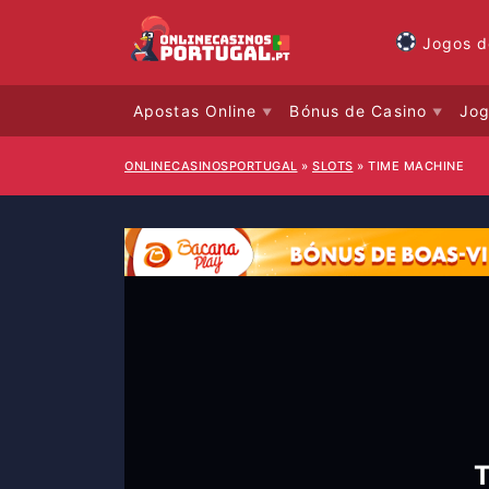
Jogos d
Apostas Online
Bónus de Casino
Jog
▼
▼
ONLINECASINOSPORTUGAL
»
SLOTS
»
TIME MACHINE
T