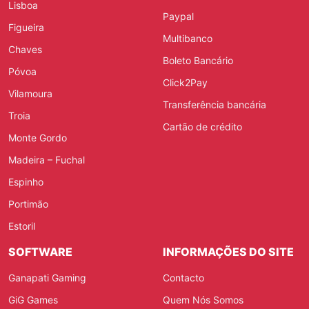
Lisboa
Paypal
Figueira
Multibanco
Chaves
Boleto Bancário
Póvoa
Click2Pay
Vilamoura
Transferência bancária
Troia
Cartão de crédito
Monte Gordo
Madeira – Fuchal
Espinho
Portimão
Estoril
SOFTWARE
INFORMAÇÕES DO SITE
Ganapati Gaming
Contacto
GiG Games
Quem Nós Somos