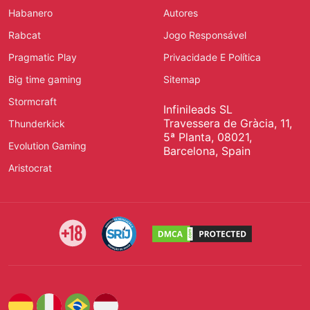
Habanero
Autores
Rabcat
Jogo Responsável
Pragmatic Play
Privacidade E Política
Big time gaming
Sitemap
Stormcraft
Infinileads SL
Travessera de Gràcia, 11,
Thunderkick
5ª Planta, 08021,
Evolution Gaming
Barcelona, Spain
Aristocrat