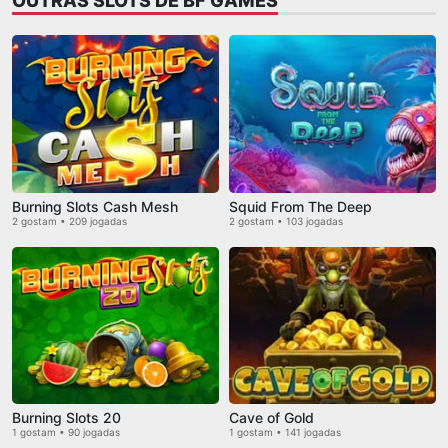
OUTRAS SLOTS DE BF GAMES
Burning Slots Cash Mesh
Squid From The Deep
2 gostam • 209 jogadas
2 gostam • 103 jogadas
Burning Slots 20
Cave of Gold
1 gostam • 90 jogadas
1 gostam • 141 jogadas