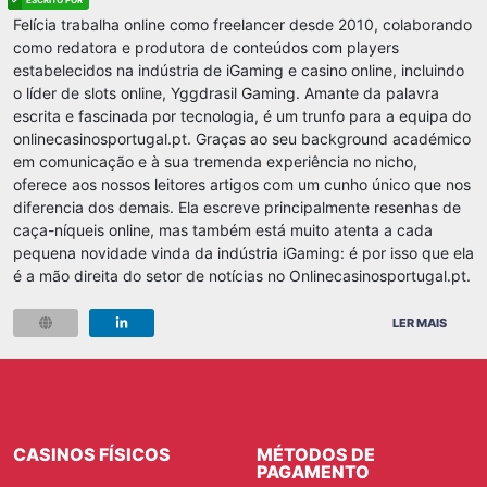
Felícia trabalha online como freelancer desde 2010, colaborando
como redatora e produtora de conteúdos com players
estabelecidos na indústria de iGaming e casino online, incluindo
o líder de slots online, Yggdrasil Gaming. Amante da palavra
escrita e fascinada por tecnologia, é um trunfo para a equipa do
onlinecasinosportugal.pt. Graças ao seu background académico
em comunicação e à sua tremenda experiência no nicho,
oferece aos nossos leitores artigos com um cunho único que nos
diferencia dos demais. Ela escreve principalmente resenhas de
caça-níqueis online, mas também está muito atenta a cada
pequena novidade vinda da indústria iGaming: é por isso que ela
é a mão direita do setor de notícias no Onlinecasinosportugal.pt.
LER MAIS
CASINOS FÍSICOS
MÉTODOS DE
PAGAMENTO