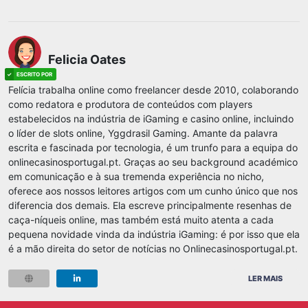
Felicia Oates
Felícia trabalha online como freelancer desde 2010, colaborando
como redatora e produtora de conteúdos com players
estabelecidos na indústria de iGaming e casino online, incluindo
o líder de slots online, Yggdrasil Gaming. Amante da palavra
escrita e fascinada por tecnologia, é um trunfo para a equipa do
onlinecasinosportugal.pt. Graças ao seu background académico
em comunicação e à sua tremenda experiência no nicho,
oferece aos nossos leitores artigos com um cunho único que nos
diferencia dos demais. Ela escreve principalmente resenhas de
caça-níqueis online, mas também está muito atenta a cada
pequena novidade vinda da indústria iGaming: é por isso que ela
é a mão direita do setor de notícias no Onlinecasinosportugal.pt.
LER MAIS