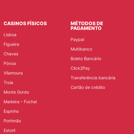
CASINOS FÍSICOS
MÉTODOS DE
PAGAMENTO
Lisboa
Paypal
Figueira
Multibanco
Chaves
Boleto Bancário
Póvoa
Click2Pay
Vilamoura
Transferência bancária
Troia
Cartão de crédito
Monte Gordo
Madeira – Fuchal
Espinho
Portimão
Estoril