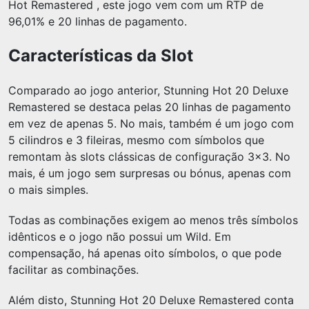
Hot Remastered , este jogo vem com um RTP de
96,01% e 20 linhas de pagamento.
Características da Slot
Comparado ao jogo anterior, Stunning Hot 20 Deluxe
Remastered se destaca pelas 20 linhas de pagamento
em vez de apenas 5. No mais, também é um jogo com
5 cilindros e 3 fileiras, mesmo com símbolos que
remontam às slots clássicas de configuração 3×3. No
mais, é um jogo sem surpresas ou bónus, apenas com
o mais simples.
Todas as combinações exigem ao menos três símbolos
idênticos e o jogo não possui um Wild. Em
compensação, há apenas oito símbolos, o que pode
facilitar as combinações.
Além disto, Stunning Hot 20 Deluxe Remastered conta