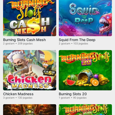
Burning Slots Cash Mesh
Squid From The Deep
2 gostam • 209 jogadas
2 gostam • 103 jogadas
Chicken Madness
Burning Slots 20
3 gostam • 130 jogadas
1 gostam • 90 jogadas