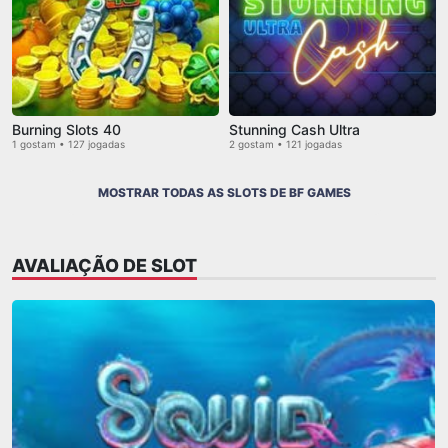
Burning Slots 40
Stunning Cash Ultra
1 gostam • 127 jogadas
2 gostam • 121 jogadas
MOSTRAR TODAS AS SLOTS DE BF GAMES
AVALIAÇÃO DE SLOT