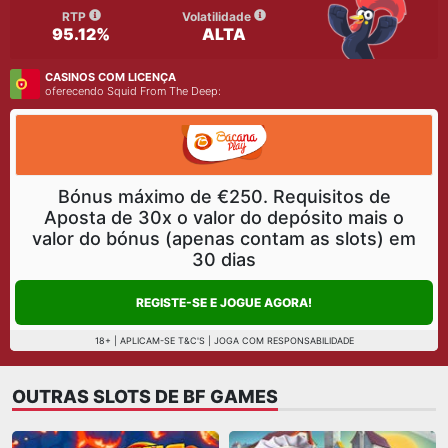
RTP
Volatilidade
95.12%
ALTA
CASINOS COM LICENÇA
oferecendo Squid From The Deep:
Bónus máximo de €250. Requisitos de
Aposta de 30x o valor do depósito mais o
valor do bónus (apenas contam as slots) em
30 dias
REGISTE-SE E JOGUE AGORA!
18+ | APLICAM-SE T&C'S | JOGA COM RESPONSABILIDADE
OUTRAS SLOTS DE BF GAMES