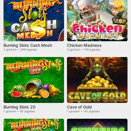
Burning Slots Cash Mesh
Chicken Madness
2 gostam • 209 jogadas
3 gostam • 130 jogadas
Burning Slots 20
Cave of Gold
1 gostam • 90 jogadas
1 gostam • 141 jogadas