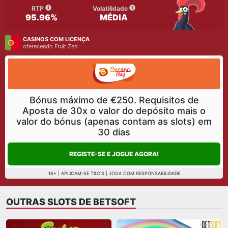
RTP
Volatilidade
95.96%
MÉDIA
CASINOS COM LICENÇA
oferecendo Fruit Zen:
Bónus máximo de €250. Requisitos de
Aposta de 30x o valor do depósito mais o
valor do bónus (apenas contam as slots) em
30 dias
REGISTE-SE E JOGUE AGORA!
18+ | APLICAM-SE T&C'S | JOGA COM RESPONSABILIDADE
OUTRAS SLOTS DE BETSOFT