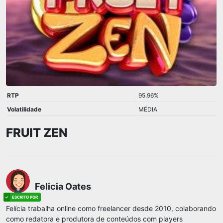
RTP
95.96%
Volatilidade
MÉDIA
FRUIT ZEN
Felicia Oates
Felícia trabalha online como freelancer desde 2010, colaborando
como redatora e produtora de conteúdos com players