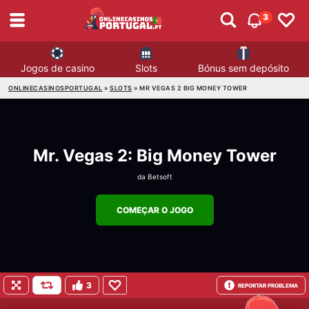
3
Jogos de casino
Slots
Bónus sem depósito
ONLINECASINOSPORTUGAL
»
SLOTS
»
MR VEGAS 2 BIG MONEY TOWER
Mr. Vegas 2: Big Money Tower
da
Betsoft
COMEÇAR O JOGO
3
REPORTAR PROBLEMA