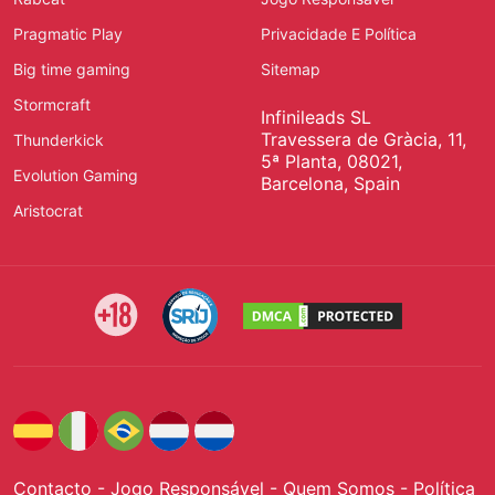
Pragmatic Play
Privacidade E Política
Big time gaming
Sitemap
Stormcraft
Infinileads SL
Travessera de Gràcia, 11,
Thunderkick
5ª Planta, 08021,
Evolution Gaming
Barcelona, Spain
Aristocrat
Contacto
-
Jogo Responsável
-
Quem Somos
-
Política