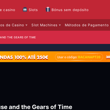
e casino
Slots
Bónus sem depósito
os de Casino
Slot Machines
Métodos de Pagamento
▼
▼
 AND THE GEARS OF TIME
use and the Gears of Time