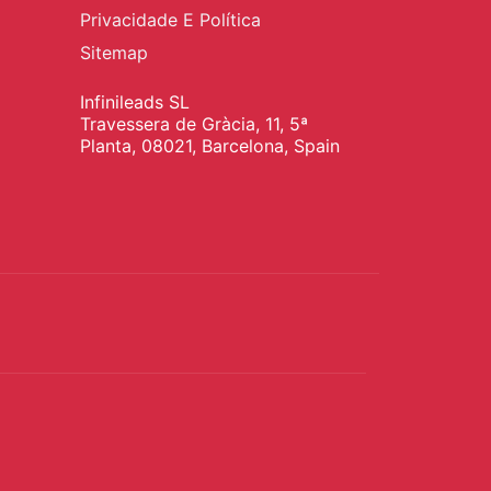
Privacidade E Política
Sitemap
Infinileads SL
Travessera de Gràcia, 11, 5ª
Planta, 08021, Barcelona, Spain