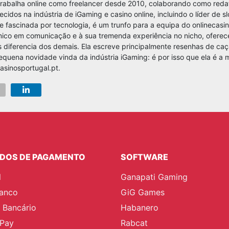
 trabalha online como freelancer desde 2010, colaborando como red
ecidos na indústria de iGaming e casino online, incluindo o líder de 
 e fascinada por tecnologia, é um trunfo para a equipa do onlinecas
co em comunicação e à sua tremenda experiência no nicho, oferece
 diferencia dos demais. Ela escreve principalmente resenhas de caç
quena novidade vinda da indústria iGaming: é por isso que ela é a mã
asinosportugal.pt.
DOS DE PAGAMENTO
SOFTWARE
l
Ganapati Gaming
banco
GiG Games
 Bancário
Habanero
2Pay
Rabcat