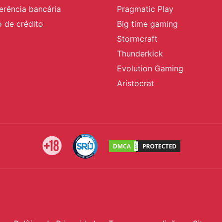
erência bancária
Pragmatic Play
 de crédito
Big time gaming
Stormcraft
Thunderkick
Evolution Gaming
Aristocrat