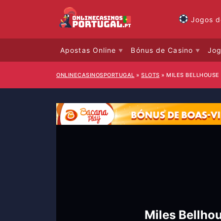
Jogos d
Apostas Online
Bónus de Casino
Jog
▼
▼
ONLINECASINOSPORTUGAL
»
SLOTS
»
MILES BELLHOUSE
Miles Bellho