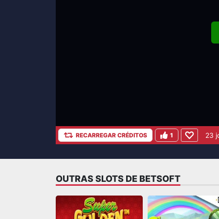
23
j
RECARREGAR CRÉDITOS
1
OUTRAS SLOTS DE BETSOFT