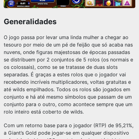
Generalidades
O jogo passa por levar uma linda mulher a chegar ao
tesouro por meio de um pé de feijão que só acaba nas
nuvens, onde figuras majestosas de épocas passadas
se distribuem por 2 conjuntos de 5 rolos (os normais e
os colossais), como se se tratasse de duas slots
separadas. É graças a estes rolos que o jogador vai
recebendo incríveis multiplicadores, voltas gratuitas e
até wilds empilhados. Todos os rolos são jogados em
conjunto e há até mesmo símbolos que passam de um
conjunto para o outro, como acontece sempre que um
rolo inteiro está coberto de wilds.
Com um retorno base para o jogador (RTP) de 95,21%,
a Giant’s Gold pode jogar-se em qualquer dispositivo