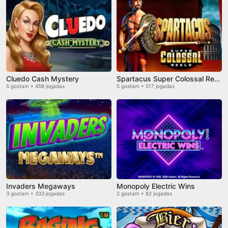
Cluedo Cash Mystery
Spartacus Super Colossal Reels
5 gostam • 458 jogadas
5 gostam • 517 jogadas
Invaders Megaways
Monopoly Electric Wins
3 gostam • 333 jogadas
2 gostam • 82 jogadas