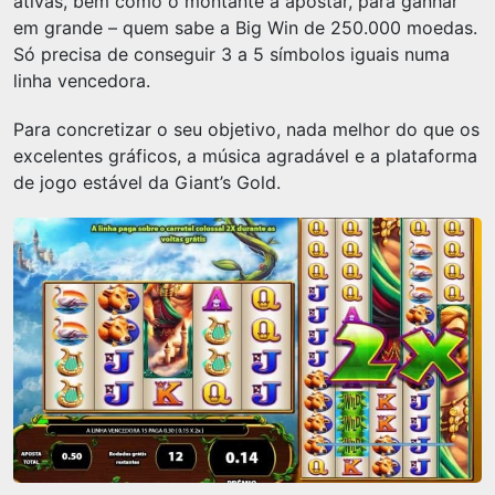
ativas, bem como o montante a apostar, para ganhar
em grande – quem sabe a Big Win de 250.000 moedas.
Só precisa de conseguir 3 a 5 símbolos iguais numa
linha vencedora.
Para concretizar o seu objetivo, nada melhor do que os
excelentes gráficos, a música agradável e a plataforma
de jogo estável da Giant’s Gold.