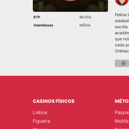
Felícia
RTP
96.05%
estabel
Volatilidade
MÉDIA
escrita
académi
que nos
cada pe
Onlinec
CASINOS FÍSICOS
MÉTO
Lisboa
Paypa
Figueira
Multi