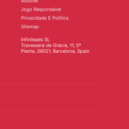
Autores
Jogo Responsável
Privacidade E Política
Sitemap
Infinileads SL
Travessera de Gràcia, 11, 5ª
Planta, 08021, Barcelona, Spain