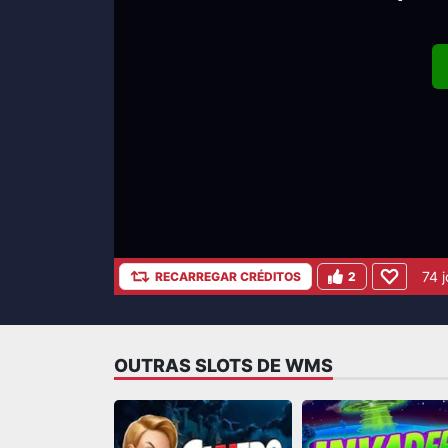
74
j
RECARREGAR CRÉDITOS
2
OUTRAS SLOTS DE WMS