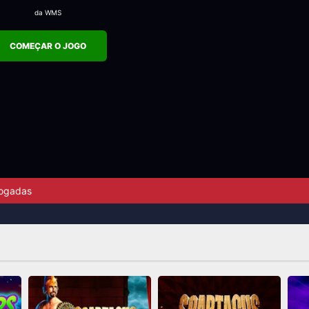
da
WMS
COMEÇAR O JOGO
ogadas