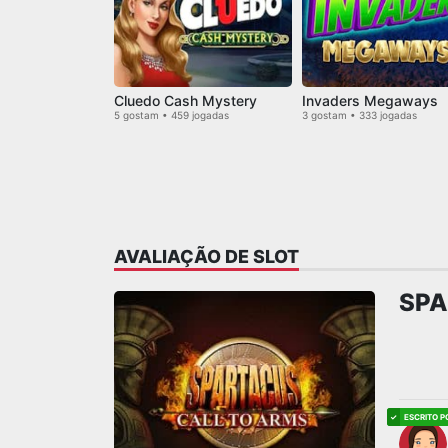
Cluedo Cash Mystery
Invaders Megaways
5 gostam • 459 jogadas
3 gostam • 333 jogadas
AVALIAÇÃO DE SLOT
SPA