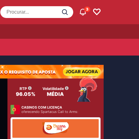
3
RTP
Volatilidade
96.05%
MÉDIA
CASINOS COM LICENÇA
oferecendo Spartacus Call to Arms: