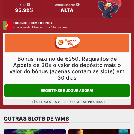
RTP
Volatilidade
95.92%
ALTA
CASINOS COM LICENÇA
oferecendo Montezuma Megaways:
Bónus máximo de €250. Requisitos de
Aposta de 30x o valor do depósito mais o
valor do bónus (apenas contam as slots) em
30 dias
REGISTE-SE E JOGUE AGORA!
18+ | APLICAM-SE T&C'S | JOGA COM RESPONSABILIDADE
OUTRAS SLOTS DE WMS