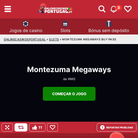
3
Jogos de casino
Slots
Bónus sem depósito
ONLINECASINOSPORTUGAL
»
SLOTS
»
MONTEZUMA MEGAWAYS BUY PASS
Montezuma Megaways
da
WMS
COMEÇAR O JOGO
11
REPORTAR PROBLEMA