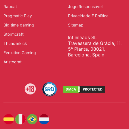
Rabcat
Jogo Responsável
Pragmatic Play
Privacidade E Política
Big time gaming
Sitemap
Stormcraft
Infinileads SL
Travessera de Gràcia, 11,
Thunderkick
5ª Planta, 08021,
Evolution Gaming
Barcelona, Spain
Aristocrat