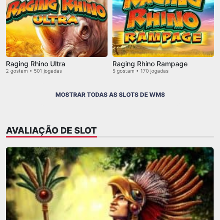
Raging Rhino Ultra
Raging Rhino Rampage
2 gostam • 501 jogadas
5 gostam • 170 jogadas
MOSTRAR TODAS AS SLOTS DE WMS
AVALIAÇÃO DE SLOT