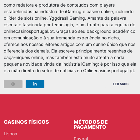
como redatora e produtora de conteúdos com players
estabelecidos na indústria de iGaming e casino online, incluindo
o líder de slots online, Yggdrasil Gaming. Amante da palavra
escrita e fascinada por tecnologia, é um trunfo para a equipa do
onlinecasinosportugal.pt. Graças ao seu background académico
em comunicação e à sua tremenda experiência no nicho,
oferece aos nossos leitores artigos com um cunho único que nos
diferencia dos demais. Ela escreve principalmente resenhas de
caça-níqueis online, mas também está muito atenta a cada
pequena novidade vinda da indústria iGaming: é por isso que ela
é a mão direita do setor de notícias no Onlinecasinosportugal.pt.
LER MAIS
CASINOS FÍSICOS
MÉTODOS DE
PAGAMENTO
Lisboa
Paypal