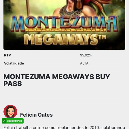
RTP
95.92%
Volatilidade
ALTA
MONTEZUMA MEGAWAYS BUY
PASS
Felicia Oates
Felícia trabalha online como freelancer desde 2010, colaborando