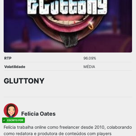
RTP
96.09%
Volatilidade
MÉDIA
GLUTTONY
Felicia Oates
Felícia trabalha online como freelancer desde 2010, colaborando
como redatora e produtora de conteúdos com players