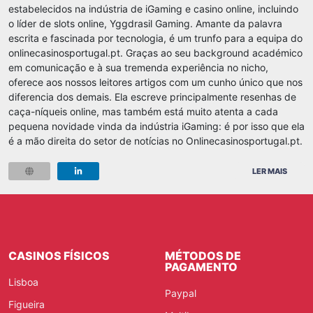
estabelecidos na indústria de iGaming e casino online, incluindo
o líder de slots online, Yggdrasil Gaming. Amante da palavra
escrita e fascinada por tecnologia, é um trunfo para a equipa do
onlinecasinosportugal.pt. Graças ao seu background académico
em comunicação e à sua tremenda experiência no nicho,
oferece aos nossos leitores artigos com um cunho único que nos
diferencia dos demais. Ela escreve principalmente resenhas de
caça-níqueis online, mas também está muito atenta a cada
pequena novidade vinda da indústria iGaming: é por isso que ela
é a mão direita do setor de notícias no Onlinecasinosportugal.pt.
LER MAIS
CASINOS FÍSICOS
MÉTODOS DE
PAGAMENTO
Lisboa
Paypal
Figueira