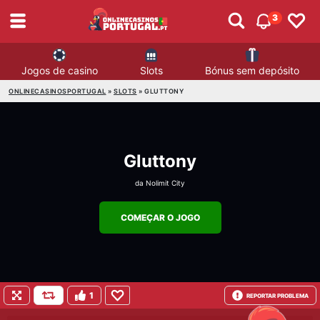
3
Jogos de casino
Slots
Bónus sem depósito
ONLINECASINOSPORTUGAL
»
SLOTS
»
GLUTTONY
Gluttony
da
Nolimit City
COMEÇAR O JOGO
1
REPORTAR PROBLEMA