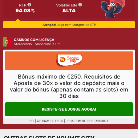
RTP
Volatilidade
94.08%
ALTA
Atenção!
Jogo com Margem de RTP
CASINOS COM LICENÇA
oferecendo Tombstone R.I.P:
Bónus máximo de €250. Requisitos de
Aposta de 30x o valor do depósito mais o
valor do bónus (apenas contam as slots) em
30 dias
REGISTE-SE E JOGUE AGORA!
18+ | APLICAM-SE T&C'S | JOGA COM RESPONSABILIDADE