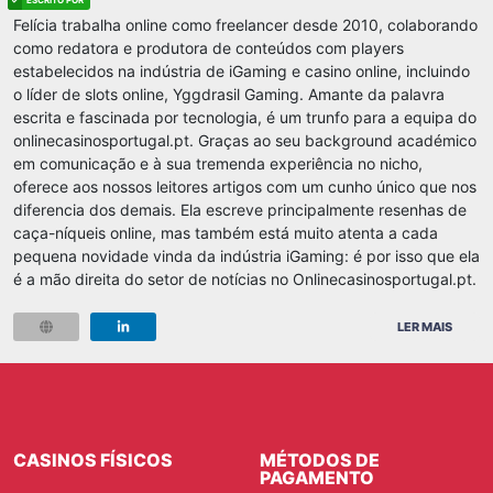
Felícia trabalha online como freelancer desde 2010, colaborando
como redatora e produtora de conteúdos com players
estabelecidos na indústria de iGaming e casino online, incluindo
o líder de slots online, Yggdrasil Gaming. Amante da palavra
escrita e fascinada por tecnologia, é um trunfo para a equipa do
onlinecasinosportugal.pt. Graças ao seu background académico
em comunicação e à sua tremenda experiência no nicho,
oferece aos nossos leitores artigos com um cunho único que nos
diferencia dos demais. Ela escreve principalmente resenhas de
caça-níqueis online, mas também está muito atenta a cada
pequena novidade vinda da indústria iGaming: é por isso que ela
é a mão direita do setor de notícias no Onlinecasinosportugal.pt.
LER MAIS
CASINOS FÍSICOS
MÉTODOS DE
PAGAMENTO