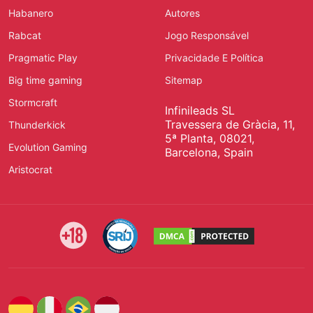
Habanero
Autores
Rabcat
Jogo Responsável
Pragmatic Play
Privacidade E Política
Big time gaming
Sitemap
Stormcraft
Infinileads SL
Travessera de Gràcia, 11,
Thunderkick
5ª Planta, 08021,
Evolution Gaming
Barcelona, Spain
Aristocrat