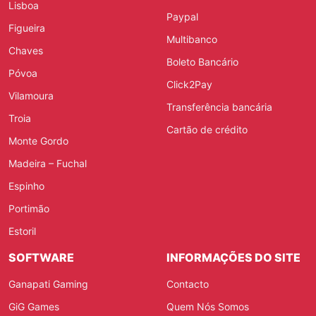
Lisboa
Paypal
Figueira
Multibanco
Chaves
Boleto Bancário
Póvoa
Click2Pay
Vilamoura
Transferência bancária
Troia
Cartão de crédito
Monte Gordo
Madeira – Fuchal
Espinho
Portimão
Estoril
SOFTWARE
INFORMAÇÕES DO SITE
Ganapati Gaming
Contacto
GiG Games
Quem Nós Somos