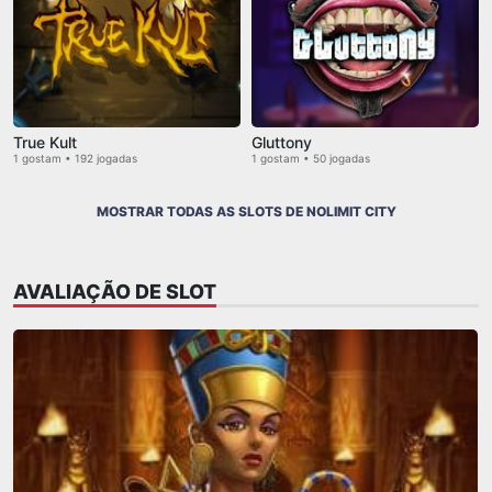
True Kult
Gluttony
1 gostam • 192 jogadas
1 gostam • 50 jogadas
MOSTRAR TODAS AS SLOTS DE NOLIMIT CITY
AVALIAÇÃO DE SLOT