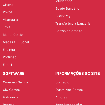
Multibanco
Chaves
Boleto Bancário
Póvoa
Click2Pay
Vilamoura
Transferência bancária
Troia
Cartão de crédito
Monte Gordo
Madeira – Fuchal
Espinho
Portimão
Estoril
SOFTWARE
INFORMAÇÕES DO SITE
Ganapati Gaming
Contacto
GiG Games
Quem Nós Somos
Habanero
Autores
Rabcat
Jogo Responsável