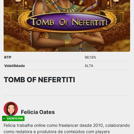
RTP
96.19%
Volatilidade
ALTA
TOMB OF NEFERTITI
Felicia Oates
Felícia trabalha online como freelancer desde 2010, colaborando
como redatora e produtora de conteúdos com players