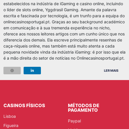
estabelecidos na indústria de iGaming e casino online, incluindo
o líder de slots online, Yggdrasil Gaming. Amante da palavra
escrita e fascinada por tecnologia, é um trunfo para a equipa do
onlinecasinosportugal.pt. Graças ao seu background académico
em comunicação e à sua tremenda experiência no nicho,
oferece aos nossos leitores artigos com um cunho único que nos
diferencia dos demais. Ela escreve principalmente resenhas de
caça-níqueis online, mas também está muito atenta a cada
pequena novidade vinda da indústria iGaming: é por isso que ela
é a mão direita do setor de notícias no Onlinecasinosportugal.pt.
LER MAIS
CASINOS FÍSICOS
MÉTODOS DE
PAGAMENTO
Lisboa
Paypal
Figueira