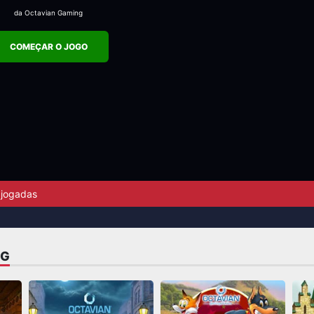
da
Octavian Gaming
COMEÇAR O JOGO
jogadas
NG