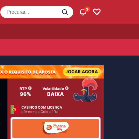
3
RTP
Volatilidade
96%
BAIXA
CASINOS COM LICENÇA
oferecendo Gold of Ra: