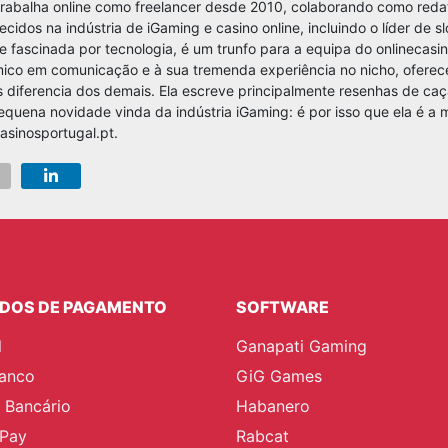
 trabalha online como freelancer desde 2010, colaborando como red
ecidos na indústria de iGaming e casino online, incluindo o líder de 
 e fascinada por tecnologia, é um trunfo para a equipa do onlinecas
co em comunicação e à sua tremenda experiência no nicho, oferece
 diferencia dos demais. Ela escreve principalmente resenhas de caç
quena novidade vinda da indústria iGaming: é por isso que ela é a mã
asinosportugal.pt.
DOS DE PAGAMENTO
SOFTWARE
l
Ganapati Gaming
banco
GiG Games
 Bancário
Habanero
2Pay
Rabcat