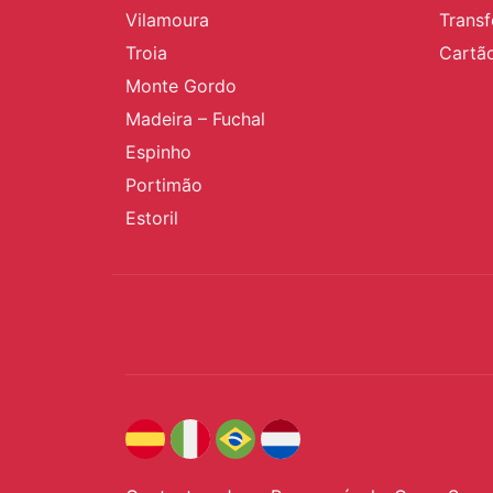
Vilamoura
Transf
Troia
Cartão
Monte Gordo
Madeira – Fuchal
Espinho
Portimão
Estoril