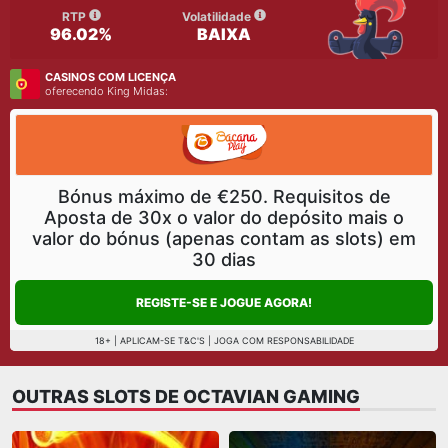
RTP
Volatilidade
96.02%
BAIXA
CASINOS COM LICENÇA
oferecendo King Midas:
Bónus máximo de €250. Requisitos de
Aposta de 30x o valor do depósito mais o
valor do bónus (apenas contam as slots) em
30 dias
REGISTE-SE E JOGUE AGORA!
18+ | APLICAM-SE T&C'S | JOGA COM RESPONSABILIDADE
OUTRAS SLOTS DE OCTAVIAN GAMING