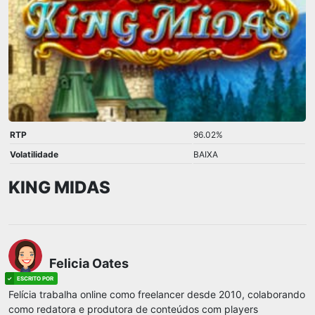
RTP
96.02%
Volatilidade
BAIXA
KING MIDAS
Felicia Oates
Felícia trabalha online como freelancer desde 2010, colaborando
como redatora e produtora de conteúdos com players