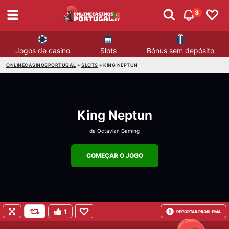
3
Jogos de casino
Slots
Bónus sem depósito
ONLINECASINOSPORTUGAL
»
SLOTS
»
KING NEPTUN
King Neptun
da
Octavian Gaming
COMEÇAR O JOGO
1
REPORTAR PROBLEMA