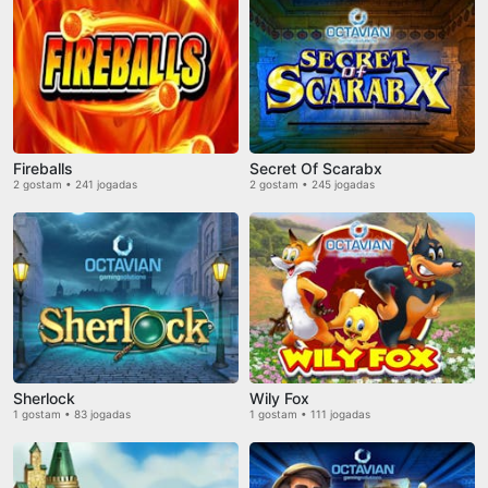
Fireballs
Secret Of Scarabx
2 gostam • 241 jogadas
2 gostam • 245 jogadas
Sherlock
Wily Fox
1 gostam • 83 jogadas
1 gostam • 111 jogadas