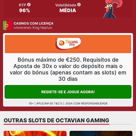
RTP
Volatilidade
96%
MÉDIA
CASINOS COM LICENÇA
oferecendo King Neptun:
Bónus máximo de €250. Requisitos de
Aposta de 30x o valor do depósito mais o
valor do bónus (apenas contam as slots) em
30 dias
REGISTE-SE E JOGUE AGORA!
18+ | APLICAM-SE T&C'S | JOGA COM RESPONSABILIDADE
OUTRAS SLOTS DE OCTAVIAN GAMING