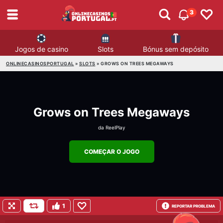
3
Jogos de casino
Slots
Bónus sem depósito
ONLINECASINOSPORTUGAL
»
SLOTS
»
GROWS ON TREES MEGAWAYS
Grows on Trees Megaways
da
ReelPlay
COMEÇAR O JOGO
1
REPORTAR PROBLEMA