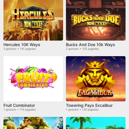
Hercules 10K Ways
Bucks And Doe 10k Ways
3 gostam • 141 jogadas
2 gostam • 102 jogadas
Fruit Combinator
Towering Pays Excalibur
1 gostam • 114 jogadas
1 gostam • 120 jogadas