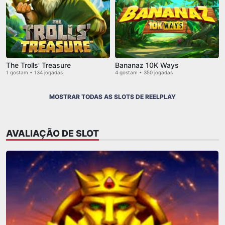
The Trolls' Treasure
Bananaz 10K Ways
1 gostam • 134 jogadas
4 gostam • 350 jogadas
MOSTRAR TODAS AS SLOTS DE REELPLAY
AVALIAÇÃO DE SLOT