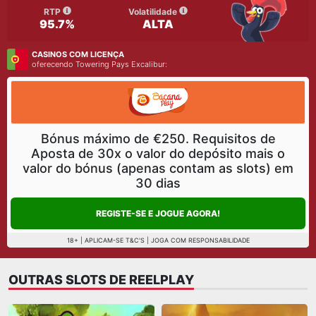
RTP
Volatilidade
95.7%
ALTA
CASINOS COM LICENÇA
oferecendo Towering Pays Excalibur:
Bónus máximo de €250. Requisitos de
Aposta de 30x o valor do depósito mais o
valor do bónus (apenas contam as slots) em
30 dias
REGISTE-SE E JOGUE AGORA!
18+ | APLICAM-SE T&C'S | JOGA COM RESPONSABILIDADE
OUTRAS SLOTS DE REELPLAY