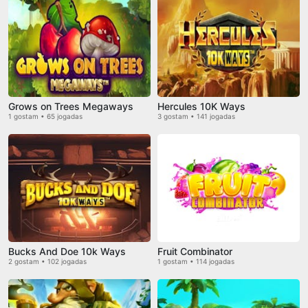
Grows on Trees Megaways
Hercules 10K Ways
1 gostam • 65 jogadas
3 gostam • 141 jogadas
Bucks And Doe 10k Ways
Fruit Combinator
2 gostam • 102 jogadas
1 gostam • 114 jogadas