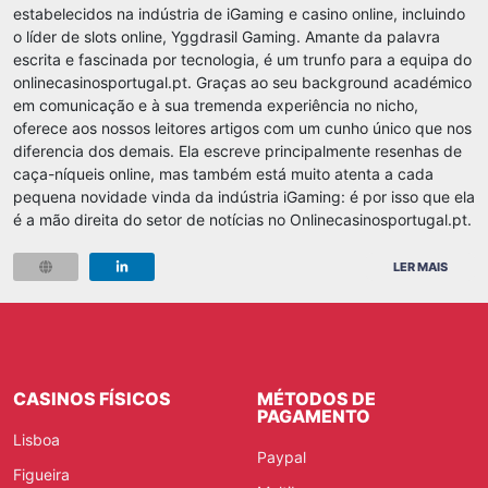
estabelecidos na indústria de iGaming e casino online, incluindo
o líder de slots online, Yggdrasil Gaming. Amante da palavra
escrita e fascinada por tecnologia, é um trunfo para a equipa do
onlinecasinosportugal.pt. Graças ao seu background académico
em comunicação e à sua tremenda experiência no nicho,
oferece aos nossos leitores artigos com um cunho único que nos
diferencia dos demais. Ela escreve principalmente resenhas de
caça-níqueis online, mas também está muito atenta a cada
pequena novidade vinda da indústria iGaming: é por isso que ela
é a mão direita do setor de notícias no Onlinecasinosportugal.pt.
LER MAIS
CASINOS FÍSICOS
MÉTODOS DE
PAGAMENTO
Lisboa
Paypal
Figueira