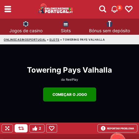
3
Jogos de casino
Slots
Bónus sem depósito
ONLINECASINOSPORTUGAL
»
SLOTS
»
TOWERING PAYS VALHALLA
Towering Pays Valhalla
da
ReelPlay
COMEÇAR O JOGO
2
REPORTAR PROBLEMA