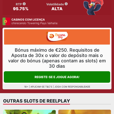
RTP
Volatilidade
95.75%
ALTA
CASINOS COM LICENÇA
oferecendo Towering Pays Valhalla:
Bónus máximo de €250. Requisitos de
Aposta de 30x o valor do depósito mais o
valor do bónus (apenas contam as slots) em
30 dias
REGISTE-SE E JOGUE AGORA!
18+ | APLICAM-SE T&C'S | JOGA COM RESPONSABILIDADE
OUTRAS SLOTS DE REELPLAY