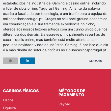
estabelecidos na indústria de iGaming e casino online, incluindo
o líder de slots online, Yggdrasil Gaming. Amante da palavra
escrita e fascinada por tecnologia, é um trunfo para a equipa do
onlinecasinosportugal.pt. Graças ao seu background académico
em comunicação e à sua tremenda experiência no nicho,
oferece aos nossos leitores artigos com um cunho único que nos
diferencia dos demais. Ela escreve principalmente resenhas de
caça-níqueis online, mas também está muito atenta a cada
pequena novidade vinda da indústria iGaming: é por isso que ela
é a mão direita do setor de notícias no Onlinecasinosportugal.pt.
LER MAIS
CASINOS FÍSICOS
MÉTODOS DE
PAGAMENTO
Lisboa
Paypal
Figueira