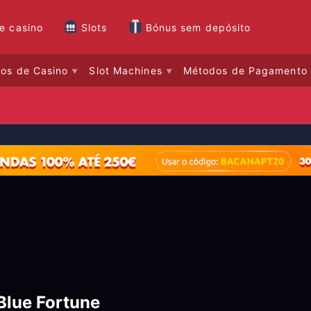
e casino
Slots
Bónus sem depósito
os de Casino
Slot Machines
Métodos de Pagamento
▼
▼
Blue Fortune