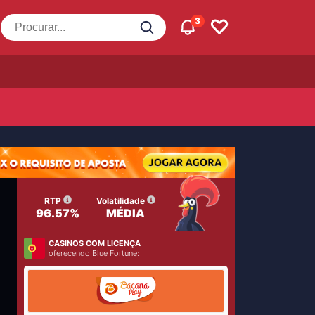
3
RTP
Volatilidade
96.57%
MÉDIA
CASINOS COM LICENÇA
oferecendo Blue Fortune: