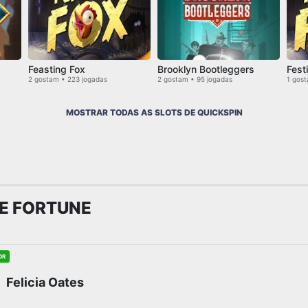
Feasting Fox
Brooklyn Bootleggers
Fest
2 gostam • 223 jogadas
2 gostam • 95 jogadas
1 gost
MOSTRAR TODAS AS SLOTS DE QUICKSPIN
E FORTUNE
Felicia Oates