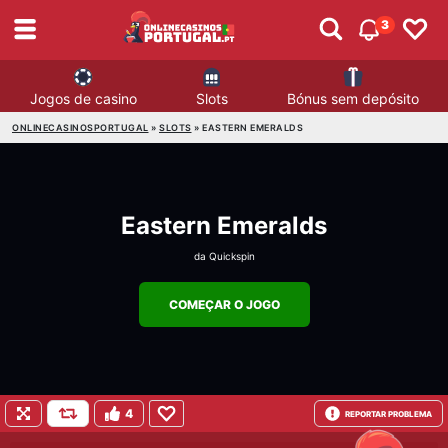
3
Jogos de casino
Slots
Bónus sem depósito
ONLINECASINOSPORTUGAL
»
SLOTS
»
EASTERN EMERALDS
Eastern Emeralds
da
Quickspin
COMEÇAR O JOGO
4
REPORTAR PROBLEMA