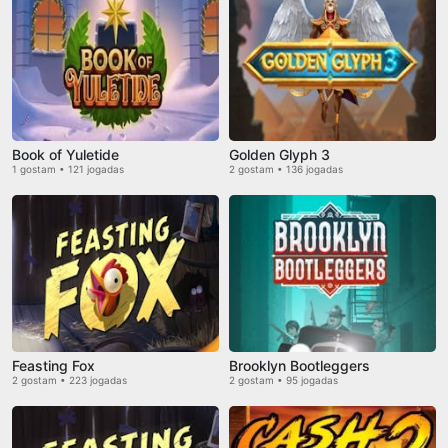
Book of Yuletide
Golden Glyph 3
1 gostam • 121 jogadas
2 gostam • 136 jogadas
Feasting Fox
Brooklyn Bootleggers
2 gostam • 223 jogadas
2 gostam • 95 jogadas