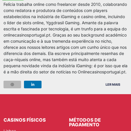
Felícia trabalha online como freelancer desde 2010, colaborando
como redatora e produtora de conteúdos com players
estabelecidos na indústria de iGaming e casino online, incluindo
o líder de slots online, Yggdrasil Gaming. Amante da palavra
escrita e fascinada por tecnologia, é um trunfo para a equipa do
onlinecasinosportugal.pt. Graças ao seu background académico
em comunicação e à sua tremenda experiência no nicho,
oferece aos nossos leitores artigos com um cunho único que nos
diferencia dos demais. Ela escreve principalmente resenhas de
caça-níqueis online, mas também está muito atenta a cada
pequena novidade vinda da indústria iGaming: é por isso que ela
é a mão direita do setor de notícias no Onlinecasinosportugal.pt.
LER MAIS
CASINOS FÍSICOS
MÉTODOS DE
PAGAMENTO
Lisboa