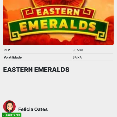
RTP
96.58%
Volatilidade
BAIXA
EASTERN EMERALDS
Felicia Oates