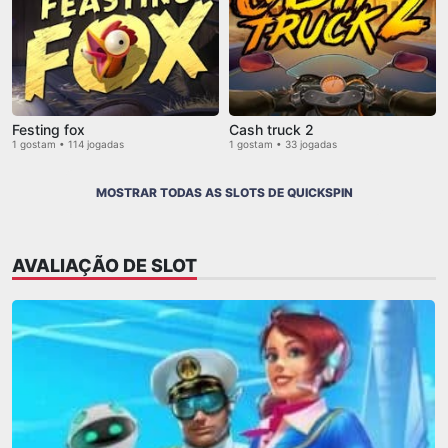
Festing fox
Cash truck 2
1 gostam • 114 jogadas
1 gostam • 33 jogadas
MOSTRAR TODAS AS SLOTS DE QUICKSPIN
AVALIAÇÃO DE SLOT