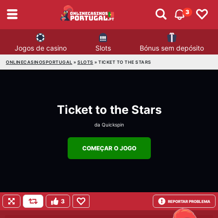
3
Jogos de casino
Slots
Bónus sem depósito
ONLINECASINOSPORTUGAL
»
SLOTS
»
TICKET TO THE STARS
Ticket to the Stars
da
Quickspin
COMEÇAR O JOGO
3
REPORTAR PROBLEMA