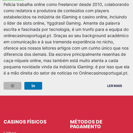
Felícia trabalha online como freelancer desde 2010, colaborando
como redatora e produtora de conteúdos com players
estabelecidos na indústria de iGaming e casino online, incluindo
o líder de slots online, Yggdrasil Gaming. Amante da palavra
escrita e fascinada por tecnologia, é um trunfo para a equipa do
onlinecasinosportugal.pt. Graças ao seu background académico
em comunicação e à sua tremenda experiência no nicho,
oferece aos nossos leitores artigos com um cunho único que nos
diferencia dos demais. Ela escreve principalmente resenhas de
caça-níqueis online, mas também está muito atenta a cada
pequena novidade vinda da indústria iGaming: é por isso que ela
é a mão direita do setor de notícias no Onlinecasinosportugal.pt.
LER MAIS
CASINOS FÍSICOS
MÉTODOS DE
PAGAMENTO
Lisboa