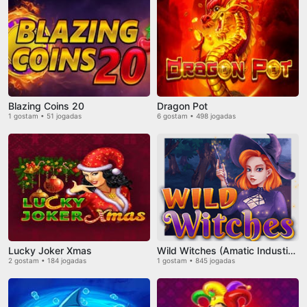
Blazing Coins 20
Dragon Pot
1 gostam • 51 jogadas
6 gostam • 498 jogadas
Lucky Joker Xmas
Wild Witches (Amatic Industies)
2 gostam • 184 jogadas
1 gostam • 845 jogadas