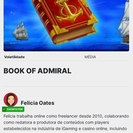
Volatilidade
MÉDIA
BOOK OF ADMIRAL
Felicia Oates
Felícia trabalha online como freelancer desde 2010, colaborando
como redatora e produtora de conteúdos com players
estabelecidos na indústria de iGaming e casino online, incluindo