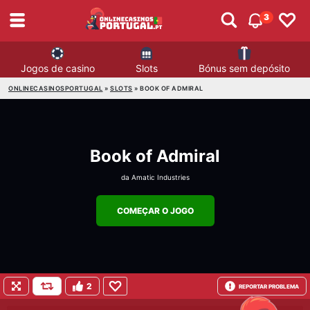
3
Jogos de casino
Slots
Bónus sem depósito
ONLINECASINOSPORTUGAL
»
SLOTS
»
BOOK OF ADMIRAL
Book of Admiral
da
Amatic Industries
COMEÇAR O JOGO
2
REPORTAR PROBLEMA