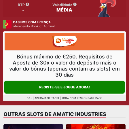
RTP
Volatilidade
-
MÉDIA
CASINOS COM LICENÇA
oferecendo Book of Admiral:
Bónus máximo de €250. Requisitos de
Aposta de 30x o valor do depósito mais o
valor do bónus (apenas contam as slots) em
30 dias
REGISTE-SE E JOGUE AGORA!
18+ | APLICAM-SE T&C'S | JOGA COM RESPONSABILIDADE
OUTRAS SLOTS DE AMATIC INDUSTRIES